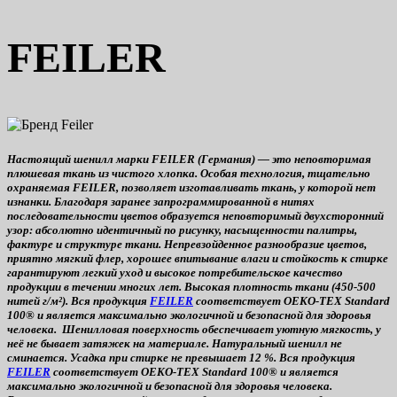
FEILER
Настоящий шенилл марки
FEILER (Германия)
— это неповторимая
плюшевая ткань из чистого хлопка.
Особая технология, тщательно
охраняемая FEILER, позволяет изготавливать ткань, у которой нет
изнанки. Благодаря заранее запрограммированной в нитях
последовательности цветов образуется неповторимый двухсторонний
узор: абсолютно идентичный по рисунку, насыщенности палитры,
фактуре и структуре ткани.
Непревзойденное разнообразие цветов,
приятно мягкий флер, хорошее впитывание влаги и стойкость к стирке
гарантируют легкий уход и высокое потребительское качество
продукции в течении многих лет. Высокая плотность ткани (450-500
нитей г/м²).
Вся продукция
FEILER
соответствует OEKO-TEX Standard
100®
и является максимально экологичной и безопасной
для здоровья
человека.
Шенилловая поверхность обеспечивает уютную мягкость, у
неё не бывает затяжек на материале. Натуральный шенилл не
сминается. Усадка при стирке не превышает 12 %. Вся продукция
FEILER
соответствует OEKO-TEX Standard 100® и является
максимально экологичной и безопасной для здоровья человека.