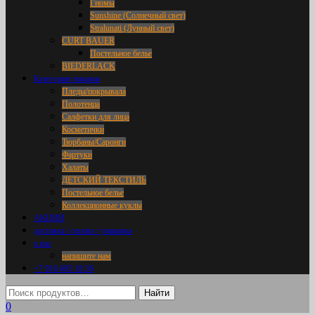
Гномы
Sunshine (Солнечный свет)
Stralunati (Лунный свет)
CURT BAUER
Постельное белье
BIEDERLACK
Категории товаров
Пледы/покрывала
Полотенца
Салфетки для лица
Косметички
Тюрбаны/Саронги
Фартуки
Халаты
ДЕТСКИЙ ТЕКСТИЛЬ
Постельное белье
Коллекционные куклы
АКЦИИ
доставка / оплата / упаковка
о нас
напишите нам
+7 916 695 18 36
0