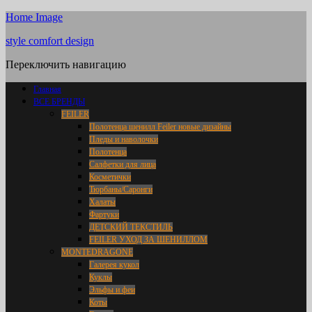
Home Image
style comfort design
Переключить навигацию
Главная
ВСЕ БРЕНДЫ
FEILER
Полотенца шенилл Feiler новые дизайны
Пледы и наволочки
Полотенца
Салфетки для лица
Косметички
Тюрбаны/Саронги
Халаты
Фартуки
ДЕТСКИЙ ТЕКСТИЛЬ
FEILER УХОД ЗА ШЕНИЛЛОМ
MONTEDRAGONE
Галерея кукол
Куклы
Эльфы и феи
Коты