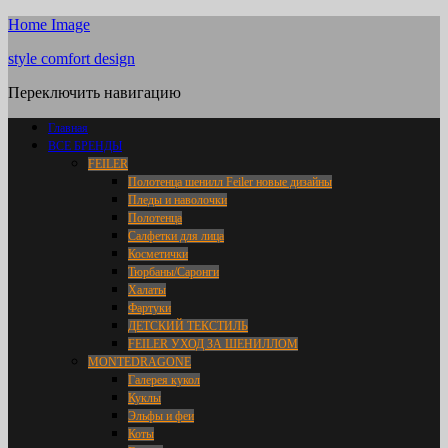
Home Image
style comfort design
Переключить навигацию
Главная
ВСЕ БРЕНДЫ
FEILER
Полотенца шенилл Feiler новые дизайны
Пледы и наволочки
Полотенца
Салфетки для лица
Косметички
Тюрбаны/Саронги
Халаты
Фартуки
ДЕТСКИЙ ТЕКСТИЛЬ
FEILER УХОД ЗА ШЕНИЛЛОМ
MONTEDRAGONE
Галерея кукол
Куклы
Эльфы и феи
Коты