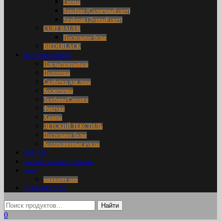
Гномы
Sunshine (Солнечный свет)
Stralunati (Лунный свет)
CURT BAUER
Постельное белье
BIEDERLACK
Категории товаров
Пледы/покрывала
Полотенца
Салфетки для лица
Косметички
Тюрбаны/Саронги
Фартуки
Халаты
ДЕТСКИЙ ТЕКСТИЛЬ
Постельное белье
Коллекционные куклы
АКЦИИ
доставка / оплата / упаковка
о нас
напишите нам
+7 916 695 18 36
0