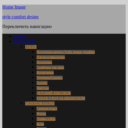
Home Image
style comfort design
Переключить навигацию
Главная
ВСЕ БРЕНДЫ
FEILER
Полотенца шенилл Feiler новые дизайны
Пледы и наволочки
Полотенца
Салфетки для лица
Косметички
Тюрбаны/Саронги
Халаты
Фартуки
ДЕТСКИЙ ТЕКСТИЛЬ
FEILER УХОД ЗА ШЕНИЛЛОМ
MONTEDRAGONE
Галерея кукол
Куклы
Эльфы и феи
Коты