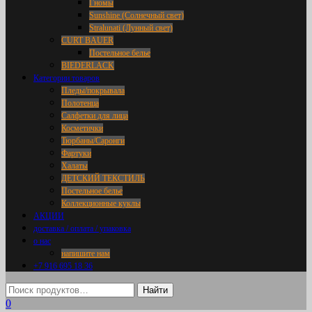
Гномы
Sunshine (Солнечный свет)
Stralunati (Лунный свет)
CURT BAUER
Постельное белье
BIEDERLACK
Категории товаров
Пледы/покрывала
Полотенца
Салфетки для лица
Косметички
Тюрбаны/Саронги
Фартуки
Халаты
ДЕТСКИЙ ТЕКСТИЛЬ
Постельное белье
Коллекционные куклы
АКЦИИ
доставка / оплата / упаковка
о нас
напишите нам
+7 916 695 18 36
0