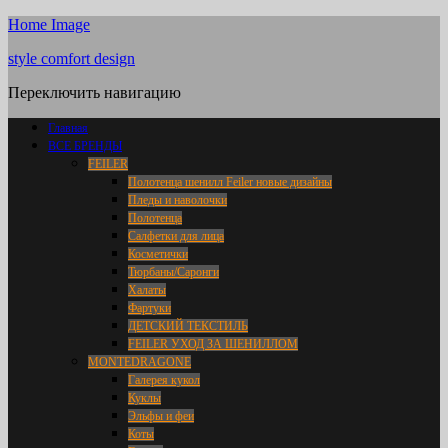
Home Image
style comfort design
Переключить навигацию
Главная
ВСЕ БРЕНДЫ
FEILER
Полотенца шенилл Feiler новые дизайны
Пледы и наволочки
Полотенца
Салфетки для лица
Косметички
Тюрбаны/Саронги
Халаты
Фартуки
ДЕТСКИЙ ТЕКСТИЛЬ
FEILER УХОД ЗА ШЕНИЛЛОМ
MONTEDRAGONE
Галерея кукол
Куклы
Эльфы и феи
Коты