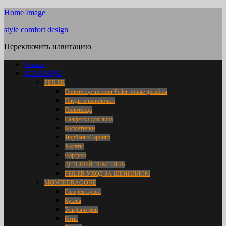
Home Image
style comfort design
Переключить навигацию
Главная
ВСЕ БРЕНДЫ
FEILER
Полотенца шенилл Feiler новые дизайны
Пледы и наволочки
Полотенца
Салфетки для лица
Косметички
Тюрбаны/Саронги
Халаты
Фартуки
ДЕТСКИЙ ТЕКСТИЛЬ
FEILER УХОД ЗА ШЕНИЛЛОМ
MONTEDRAGONE
Галерея кукол
Куклы
Эльфы и феи
Коты