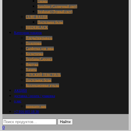
Гномы
Sunshine (Солнечный свет)
Stralunati (Лунный свет)
CURT BAUER
Постельное белье
BIEDERLACK
Категории товаров
Пледы/покрывала
Полотенца
Салфетки для лица
Косметички
Тюрбаны/Саронги
Фартуки
Халаты
ДЕТСКИЙ ТЕКСТИЛЬ
Постельное белье
Коллекционные куклы
АКЦИИ
доставка / оплата / упаковка
о нас
напишите нам
+7 916 695 18 36
0