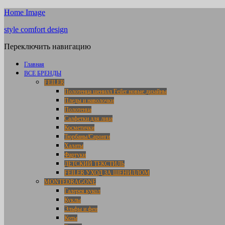
Home Image
style comfort design
Переключить навигацию
Главная
ВСЕ БРЕНДЫ
FEILER
Полотенца шенилл Feiler новые дизайны
Пледы и наволочки
Полотенца
Салфетки для лица
Косметички
Тюрбаны/Саронги
Халаты
Фартуки
ДЕТСКИЙ ТЕКСТИЛЬ
FEILER УХОД ЗА ШЕНИЛЛОМ
MONTEDRAGONE
Галерея кукол
Куклы
Эльфы и феи
Коты