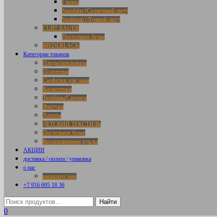
Гномы
Sunshine (Солнечный свет)
Stralunati (Лунный свет)
CURT BAUER
Постельное белье
BIEDERLACK
Категории товаров
Пледы/покрывала
Полотенца
Салфетки для лица
Косметички
Тюрбаны/Саронги
Фартуки
Халаты
ДЕТСКИЙ ТЕКСТИЛЬ
Постельное белье
Коллекционные куклы
АКЦИИ
доставка / оплата / упаковка
о нас
напишите нам
+7 916 695 18 36
0