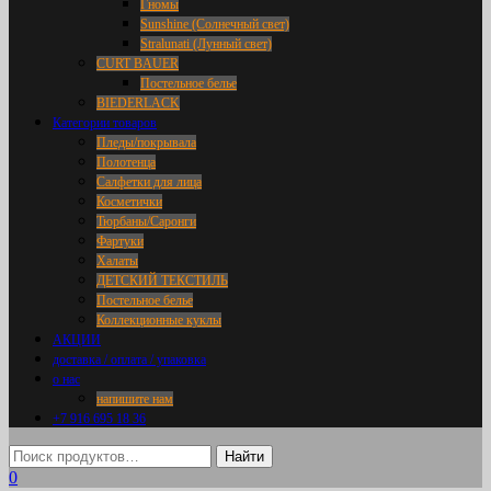
Гномы
Sunshine (Солнечный свет)
Stralunati (Лунный свет)
CURT BAUER
Постельное белье
BIEDERLACK
Категории товаров
Пледы/покрывала
Полотенца
Салфетки для лица
Косметички
Тюрбаны/Саронги
Фартуки
Халаты
ДЕТСКИЙ ТЕКСТИЛЬ
Постельное белье
Коллекционные куклы
АКЦИИ
доставка / оплата / упаковка
о нас
напишите нам
+7 916 695 18 36
0