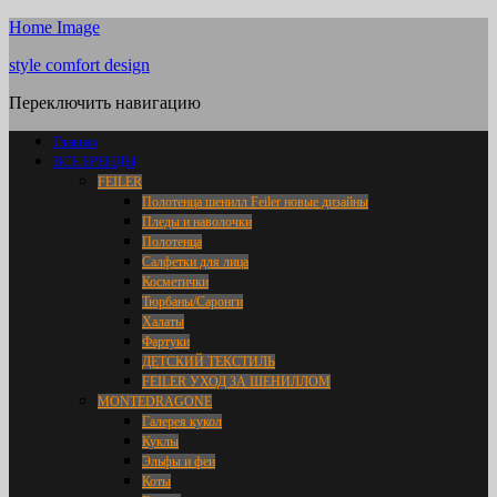
Home Image
style comfort design
Переключить навигацию
Главная
ВСЕ БРЕНДЫ
FEILER
Полотенца шенилл Feiler новые дизайны
Пледы и наволочки
Полотенца
Салфетки для лица
Косметички
Тюрбаны/Саронги
Халаты
Фартуки
ДЕТСКИЙ ТЕКСТИЛЬ
FEILER УХОД ЗА ШЕНИЛЛОМ
MONTEDRAGONE
Галерея кукол
Куклы
Эльфы и феи
Коты