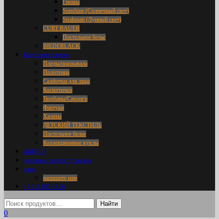
Гномы
Sunshine (Солнечный свет)
Stralunati (Лунный свет)
CURT BAUER
Постельное белье
BIEDERLACK
Категории товаров
Пледы/покрывала
Полотенца
Салфетки для лица
Косметички
Тюрбаны/Саронги
Фартуки
Халаты
ДЕТСКИЙ ТЕКСТИЛЬ
Постельное белье
Коллекционные куклы
АКЦИИ
доставка / оплата / упаковка
о нас
напишите нам
+7 916 695 18 36
0