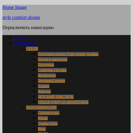
Home Image
style comfort design
Переключить навигацию
Главная
ВСЕ БРЕНДЫ
FEILER
Полотенца шенилл Feiler новые дизайны
Пледы и наволочки
Полотенца
Салфетки для лица
Косметички
Тюрбаны/Саронги
Халаты
Фартуки
ДЕТСКИЙ ТЕКСТИЛЬ
FEILER УХОД ЗА ШЕНИЛЛОМ
MONTEDRAGONE
Галерея кукол
Куклы
Эльфы и феи
Коты