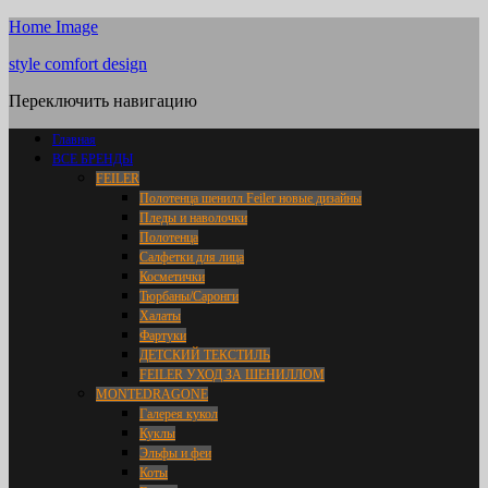
Home Image
style comfort design
Переключить навигацию
Главная
ВСЕ БРЕНДЫ
FEILER
Полотенца шенилл Feiler новые дизайны
Пледы и наволочки
Полотенца
Салфетки для лица
Косметички
Тюрбаны/Саронги
Халаты
Фартуки
ДЕТСКИЙ ТЕКСТИЛЬ
FEILER УХОД ЗА ШЕНИЛЛОМ
MONTEDRAGONE
Галерея кукол
Куклы
Эльфы и феи
Коты