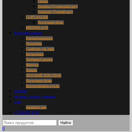
Гномы
Sunshine (Солнечный свет)
Stralunati (Лунный свет)
CURT BAUER
Постельное белье
BIEDERLACK
Категории товаров
Пледы/покрывала
Полотенца
Салфетки для лица
Косметички
Тюрбаны/Саронги
Фартуки
Халаты
ДЕТСКИЙ ТЕКСТИЛЬ
Постельное белье
Коллекционные куклы
АКЦИИ
доставка / оплата / упаковка
о нас
напишите нам
+7 916 695 18 36
0