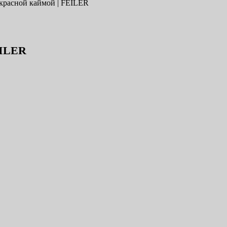
 красной каймой | FEILER
EILER