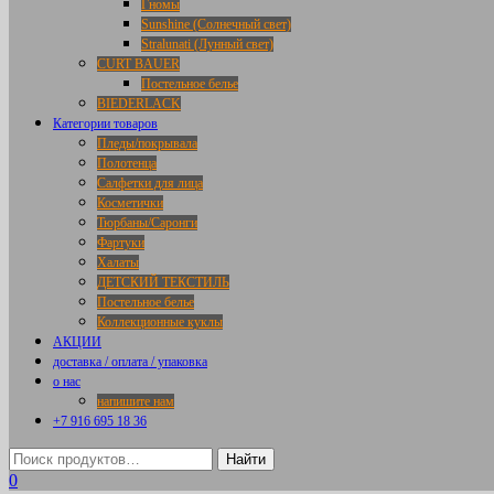
Гномы
Sunshine (Солнечный свет)
Stralunati (Лунный свет)
CURT BAUER
Постельное белье
BIEDERLACK
Категории товаров
Пледы/покрывала
Полотенца
Салфетки для лица
Косметички
Тюрбаны/Саронги
Фартуки
Халаты
ДЕТСКИЙ ТЕКСТИЛЬ
Постельное белье
Коллекционные куклы
АКЦИИ
доставка / оплата / упаковка
о нас
напишите нам
+7 916 695 18 36
0