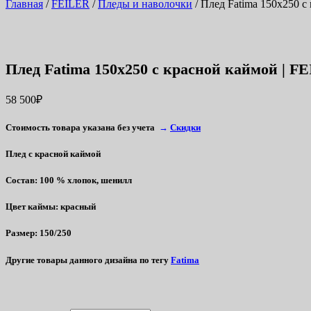
Главная
/
FEILER
/
Пледы и наволочки
/ Плед Fatima 150х250 с
Плед Fatima 150х250 с красной каймой | F
58 500
₽
Стоимость товара указана без учета
→
Скидки
Плед с красной каймой
Состав
: 100 % хлопок, шенилл
Цвет каймы
: красный
Размер
: 150/250
Другие товары данного дизайна по тегу
Fatima