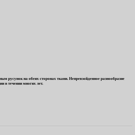
ым русунок на обеих сторонах ткани. Непревзойденное разнообразие
и в течении многих лет.