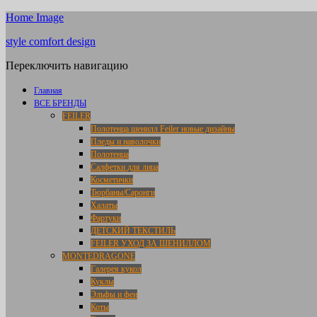
Home Image
style comfort design
Переключить навигацию
Главная
ВСЕ БРЕНДЫ
FEILER
Полотенца шенилл Feiler новые дизайны
Пледы и наволочки
Полотенца
Салфетки для лица
Косметички
Тюрбаны/Саронги
Халаты
Фартуки
ДЕТСКИЙ ТЕКСТИЛЬ
FEILER УХОД ЗА ШЕНИЛЛОМ
MONTEDRAGONE
Галерея кукол
Куклы
Эльфы и феи
Коты