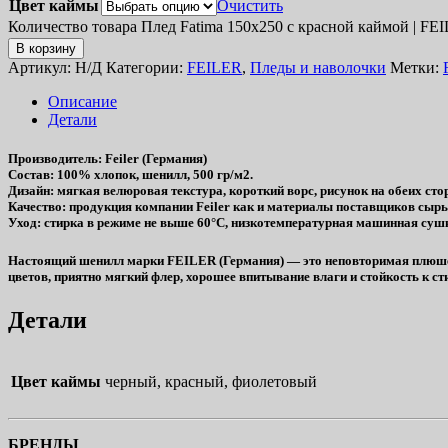
Цвет каймы
Очистить
Количество товара Плед Fatima 150х250 с красной каймой | FE
В корзину
Артикул:
Н/Д
Категории:
FEILER
,
Пледы и наволочки
Метки:
Описание
Детали
Производитель
: Feiler (Германия)
Состав
: 100% хлопок, шенилл, 500 гр/м2.
Дизайн
: мягкая велюровая текстура, короткий ворс, рисунок на обеих сто
Качество
: продукция компании Feiler как и материалы поставщиков сы
Уход
: стирка в режиме не выше 60°C, низкотемпературная машинная сушк
Настоящий шенилл марки FEILER (Германия) — это неповторимая плюшева
цветов, приятно мягкий флер, хорошее впитывание влаги и стойкость к ст
Детали
Цвет каймы
черный, красный, фиолетовый
БРЕНДЫ