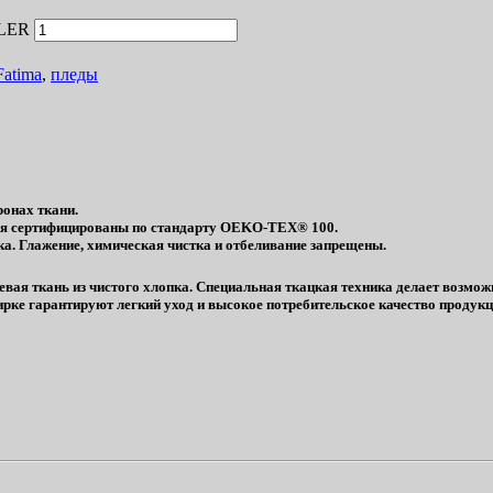
ILER
Fatima
,
пледы
ронах ткани.
рья сертифицированы по стандарту OEKO-TEX® 100.
а. Глажение, химическая чистка и отбеливание запрещены.
я ткань из чистого хлопка. Специальная ткацкая техника делает возможн
ирке гарантируют легкий уход и высокое потребительское качество продукци