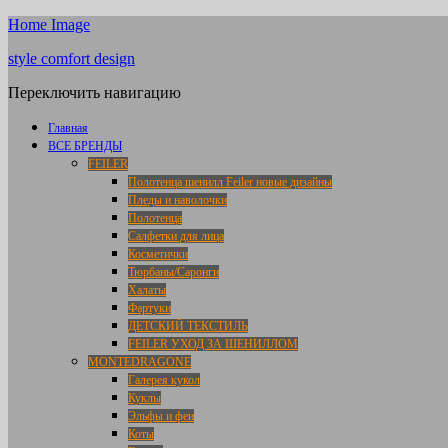
Home Image
style comfort design
Переключить навигацию
Главная
ВСЕ БРЕНДЫ
FEILER
Полотенца шенилл Feiler новые дизайны
Пледы и наволочки
Полотенца
Салфетки для лица
Косметички
Тюрбаны/Саронги
Халаты
Фартуки
ДЕТСКИЙ ТЕКСТИЛЬ
FEILER УХОД ЗА ШЕНИЛЛОМ
MONTEDRAGONE
Галерея кукол
Куклы
Эльфы и феи
Коты