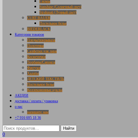
Гномы
Sunshine (Солнечный свет)
Stralunati (Лунный свет)
CURT BAUER
Постельное белье
BIEDERLACK
Категории товаров
Пледы/покрывала
Полотенца
Салфетки для лица
Косметички
Тюрбаны/Саронги
Фартуки
Халаты
ДЕТСКИЙ ТЕКСТИЛЬ
Постельное белье
Коллекционные куклы
АКЦИИ
доставка / оплата / упаковка
о нас
напишите нам
+7 916 695 18 36
0