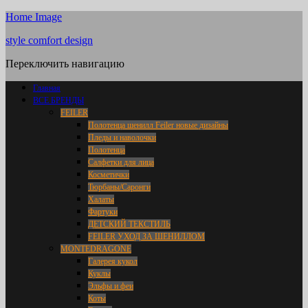
Home Image
style comfort design
Переключить навигацию
Главная
ВСЕ БРЕНДЫ
FEILER
Полотенца шенилл Feiler новые дизайны
Пледы и наволочки
Полотенца
Салфетки для лица
Косметички
Тюрбаны/Саронги
Халаты
Фартуки
ДЕТСКИЙ ТЕКСТИЛЬ
FEILER УХОД ЗА ШЕНИЛЛОМ
MONTEDRAGONE
Галерея кукол
Куклы
Эльфы и феи
Коты