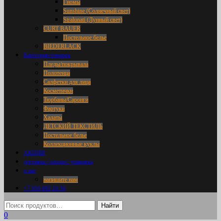
Гномы
Sunshine (Солнечный свет)
Stralunati (Лунный свет)
CURT BAUER
Постельное белье
BIEDERLACK
Категории товаров
Пледы/покрывала
Полотенца
Салфетки для лица
Косметички
Тюрбаны/Саронги
Фартуки
Халаты
ДЕТСКИЙ ТЕКСТИЛЬ
Постельное белье
Коллекционные куклы
АКЦИИ
доставка / оплата / упаковка
о нас
напишите нам
+7 916 695 18 36
0