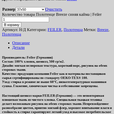
Размер
Очистить
Количество товара Полотенце Breeze синяя кайма | Feiler
В корзину
Артикул:
Н/Д
Категории:
FEILER
,
Полотенца
Метки:
Breeze
,
Полотенца
Описание
Детали
Производитель
: Feiler (Германия)
Состав
: 100% хлопок, шенилл, 500 гр/м2.
Дизайн
: мягкая велюровая текстура, короткий ворс, рисунок на обеих
сторонах ткани.
Качество
: продукция компании Feiler как и материалы поставщиков
сырья сертифицированы по стандарту OEKO-TEX® 100.
Уход
: стирка в режиме не выше 60°C, низкотемпературная машинная
сушка. Глажение, химическая чистка и отбеливание запрещены.
Настоящий шенилл марки FEILER (Германия) — это неповторимая
плюшевая ткань из чистого хлопка. Специальная ткацкая техника
делает возможным рисунок на обеих сторонах ткани. Непревзойденное
разнообразие цветов, приятно мягкий флер, хорошее впитывание влаги и
стойкость к стирке гарантируют легкий уход и высокое потребительское