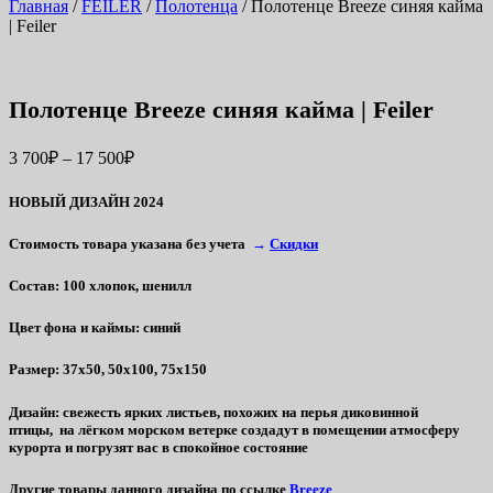
Главная
/
FEILER
/
Полотенца
/ Полотенце Breeze синяя кайма
| Feiler
Полотенце Breeze синяя кайма | Feiler
3 700
₽
–
17 500
₽
НОВЫЙ ДИЗАЙН 2024
Стоимость товара указана без учета
→
Скидки
Состав
: 100 хлопок, шенилл
Цвет фона и каймы
: синий
Размер
: 37х50, 50х100, 75х150
Дизайн
: свежесть ярких листьев, похожих на перья диковинной
птицы, на лёгком морском ветерке создадут в помещении атмосферу
курорта и погрузят вас в спокойное состояние
Другие товары данного дизайна по ссылке
Breeze