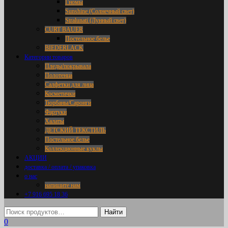
Гномы
Sunshine (Солнечный свет)
Stralunati (Лунный свет)
CURT BAUER
Постельное белье
BIEDERLACK
Категории товаров
Пледы/покрывала
Полотенца
Салфетки для лица
Косметички
Тюрбаны/Саронги
Фартуки
Халаты
ДЕТСКИЙ ТЕКСТИЛЬ
Постельное белье
Коллекционные куклы
АКЦИИ
доставка / оплата / упаковка
о нас
напишите нам
+7 916 695 18 36
0