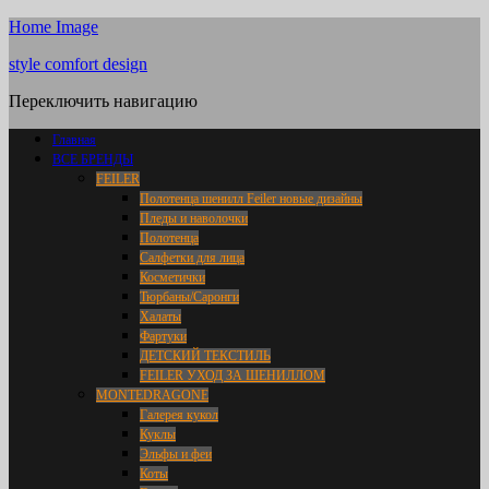
Home Image
style comfort design
Переключить навигацию
Главная
ВСЕ БРЕНДЫ
FEILER
Полотенца шенилл Feiler новые дизайны
Пледы и наволочки
Полотенца
Салфетки для лица
Косметички
Тюрбаны/Саронги
Халаты
Фартуки
ДЕТСКИЙ ТЕКСТИЛЬ
FEILER УХОД ЗА ШЕНИЛЛОМ
MONTEDRAGONE
Галерея кукол
Куклы
Эльфы и феи
Коты