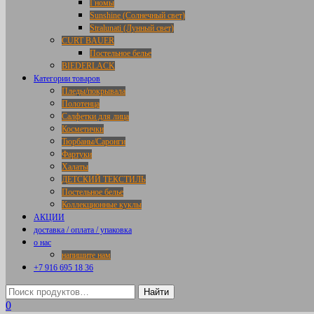
Гномы
Sunshine (Солнечный свет)
Stralunati (Лунный свет)
CURT BAUER
Постельное белье
BIEDERLACK
Категории товаров
Пледы/покрывала
Полотенца
Салфетки для лица
Косметички
Тюрбаны/Саронги
Фартуки
Халаты
ДЕТСКИЙ ТЕКСТИЛЬ
Постельное белье
Коллекционные куклы
АКЦИИ
доставка / оплата / упаковка
о нас
напишите нам
+7 916 695 18 36
0