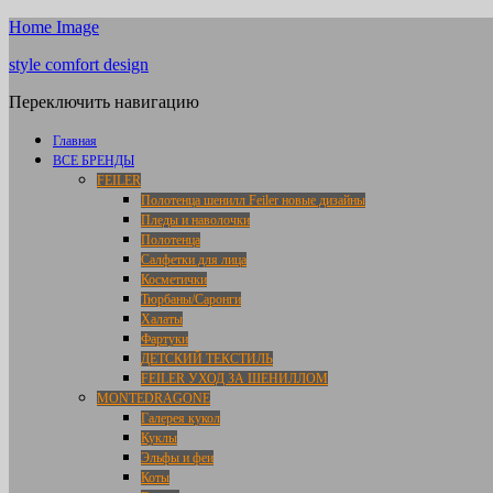
Home Image
style comfort design
Переключить навигацию
Главная
ВСЕ БРЕНДЫ
FEILER
Полотенца шенилл Feiler новые дизайны
Пледы и наволочки
Полотенца
Салфетки для лица
Косметички
Тюрбаны/Саронги
Халаты
Фартуки
ДЕТСКИЙ ТЕКСТИЛЬ
FEILER УХОД ЗА ШЕНИЛЛОМ
MONTEDRAGONE
Галерея кукол
Куклы
Эльфы и феи
Коты