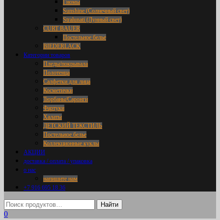
Гномы
Sunshine (Солнечный свет)
Stralunati (Лунный свет)
CURT BAUER
Постельное белье
BIEDERLACK
Категории товаров
Пледы/покрывала
Полотенца
Салфетки для лица
Косметички
Тюрбаны/Саронги
Фартуки
Халаты
ДЕТСКИЙ ТЕКСТИЛЬ
Постельное белье
Коллекционные куклы
АКЦИИ
доставка / оплата / упаковка
о нас
напишите нам
+7 916 695 18 36
0