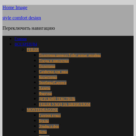
Home Image
style comfort design
Переключить навигацию
Главная
ВСЕ БРЕНДЫ
FEILER
Полотенца шенилл Feiler новые дизайны
Пледы и наволочки
Полотенца
Салфетки для лица
Косметички
Тюрбаны/Саронги
Халаты
Фартуки
ДЕТСКИЙ ТЕКСТИЛЬ
FEILER УХОД ЗА ШЕНИЛЛОМ
MONTEDRAGONE
Галерея кукол
Куклы
Эльфы и феи
Коты