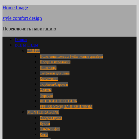
Home Image
style comfort design
Переключить навигацию
Главная
ВСЕ БРЕНДЫ
FEILER
Полотенца шенилл Feiler новые дизайны
Пледы и наволочки
Полотенца
Салфетки для лица
Косметички
Тюрбаны/Саронги
Халаты
Фартуки
ДЕТСКИЙ ТЕКСТИЛЬ
FEILER УХОД ЗА ШЕНИЛЛОМ
MONTEDRAGONE
Галерея кукол
Куклы
Эльфы и феи
Коты