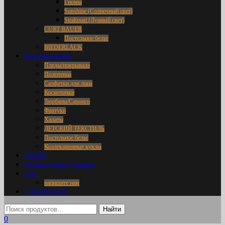
Гномы
Sunshine (Солнечный свет)
Stralunati (Лунный свет)
CURT BAUER
Постельное белье
BIEDERLACK
Категории товаров
Пледы/покрывала
Полотенца
Салфетки для лица
Косметички
Тюрбаны/Саронги
Фартуки
Халаты
ДЕТСКИЙ ТЕКСТИЛЬ
Постельное белье
Коллекционные куклы
АКЦИИ
доставка / оплата / упаковка
о нас
напишите нам
+7 916 695 18 36
0