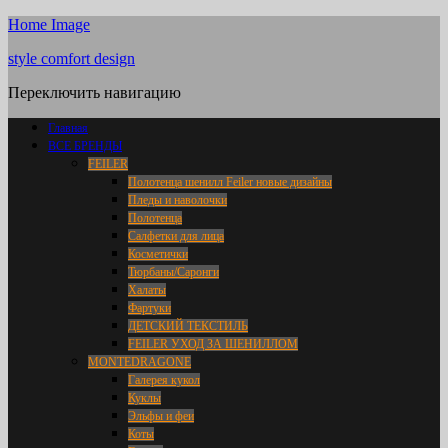
Home Image
style comfort design
Переключить навигацию
Главная
ВСЕ БРЕНДЫ
FEILER
Полотенца шенилл Feiler новые дизайны
Пледы и наволочки
Полотенца
Салфетки для лица
Косметички
Тюрбаны/Саронги
Халаты
Фартуки
ДЕТСКИЙ ТЕКСТИЛЬ
FEILER УХОД ЗА ШЕНИЛЛОМ
MONTEDRAGONE
Галерея кукол
Куклы
Эльфы и феи
Коты