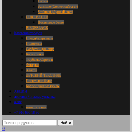
Гномы
Sunshine (Солнечный свет)
Stralunati (Лунный свет)
CURT BAUER
Постельное белье
BIEDERLACK
Категории товаров
Пледы/покрывала
Полотенца
Салфетки для лица
Косметички
Тюрбаны/Саронги
Фартуки
Халаты
ДЕТСКИЙ ТЕКСТИЛЬ
Постельное белье
Коллекционные куклы
АКЦИИ
доставка / оплата / упаковка
о нас
напишите нам
+7 916 695 18 36
0