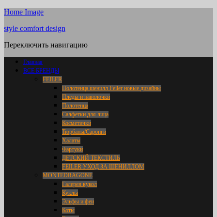
Home Image
style comfort design
Переключить навигацию
Главная
ВСЕ БРЕНДЫ
FEILER
Полотенца шенилл Feiler новые дизайны
Пледы и наволочки
Полотенца
Салфетки для лица
Косметички
Тюрбаны/Саронги
Халаты
Фартуки
ДЕТСКИЙ ТЕКСТИЛЬ
FEILER УХОД ЗА ШЕНИЛЛОМ
MONTEDRAGONE
Галерея кукол
Куклы
Эльфы и феи
Коты