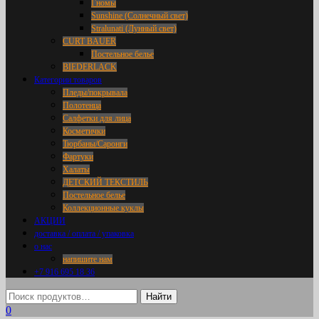
Гномы
Sunshine (Солнечный свет)
Stralunati (Лунный свет)
CURT BAUER
Постельное белье
BIEDERLACK
Категории товаров
Пледы/покрывала
Полотенца
Салфетки для лица
Косметички
Тюрбаны/Саронги
Фартуки
Халаты
ДЕТСКИЙ ТЕКСТИЛЬ
Постельное белье
Коллекционные куклы
АКЦИИ
доставка / оплата / упаковка
о нас
напишите нам
+7 916 695 18 36
0