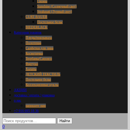
Гномы
Sunshine (Солнечный свет)
Stralunati (Лунный свет)
CURT BAUER
Постельное белье
BIEDERLACK
Категории товаров
Пледы/покрывала
Полотенца
Салфетки для лица
Косметички
Тюрбаны/Саронги
Фартуки
Халаты
ДЕТСКИЙ ТЕКСТИЛЬ
Постельное белье
Коллекционные куклы
АКЦИИ
доставка / оплата / упаковка
о нас
напишите нам
+7 916 695 18 36
0