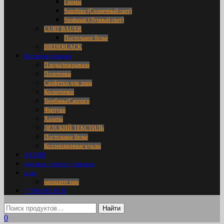
Гномы
Sunshine (Солнечный свет)
Stralunati (Лунный свет)
CURT BAUER
Постельное белье
BIEDERLACK
Категории товаров
Пледы/покрывала
Полотенца
Салфетки для лица
Косметички
Тюрбаны/Саронги
Фартуки
Халаты
ДЕТСКИЙ ТЕКСТИЛЬ
Постельное белье
Коллекционные куклы
АКЦИИ
доставка / оплата / упаковка
о нас
напишите нам
+7 916 695 18 36
0