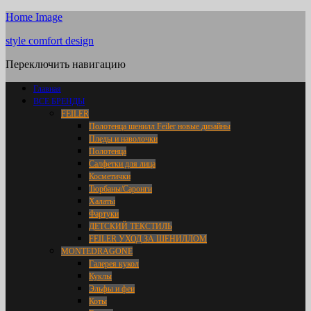
Home Image
style comfort design
Переключить навигацию
Главная
ВСЕ БРЕНДЫ
FEILER
Полотенца шенилл Feiler новые дизайны
Пледы и наволочки
Полотенца
Салфетки для лица
Косметички
Тюрбаны/Саронги
Халаты
Фартуки
ДЕТСКИЙ ТЕКСТИЛЬ
FEILER УХОД ЗА ШЕНИЛЛОМ
MONTEDRAGONE
Галерея кукол
Куклы
Эльфы и феи
Коты