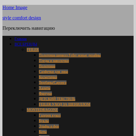
Home Image
style comfort design
Переключить навигацию
Главная
ВСЕ БРЕНДЫ
FEILER
Полотенца шенилл Feiler новые дизайны
Пледы и наволочки
Полотенца
Салфетки для лица
Косметички
Тюрбаны/Саронги
Халаты
Фартуки
ДЕТСКИЙ ТЕКСТИЛЬ
FEILER УХОД ЗА ШЕНИЛЛОМ
MONTEDRAGONE
Галерея кукол
Куклы
Эльфы и феи
Коты