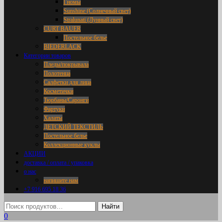
Гномы
Sunshine (Солнечный свет)
Stralunati (Лунный свет)
CURT BAUER
Постельное белье
BIEDERLACK
Категории товаров
Пледы/покрывала
Полотенца
Салфетки для лица
Косметички
Тюрбаны/Саронги
Фартуки
Халаты
ДЕТСКИЙ ТЕКСТИЛЬ
Постельное белье
Коллекционные куклы
АКЦИИ
доставка / оплата / упаковка
о нас
напишите нам
+7 916 695 18 36
0