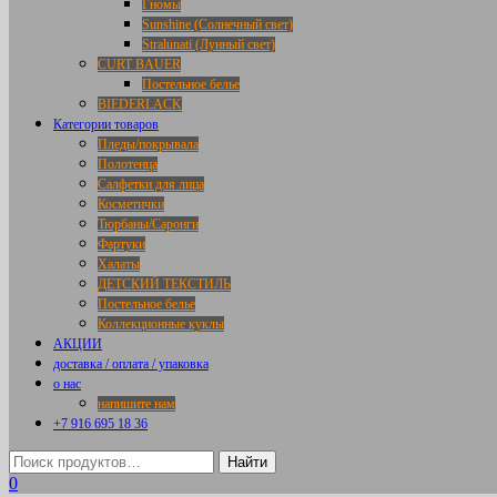
Гномы
Sunshine (Солнечный свет)
Stralunati (Лунный свет)
CURT BAUER
Постельное белье
BIEDERLACK
Категории товаров
Пледы/покрывала
Полотенца
Салфетки для лица
Косметички
Тюрбаны/Саронги
Фартуки
Халаты
ДЕТСКИЙ ТЕКСТИЛЬ
Постельное белье
Коллекционные куклы
АКЦИИ
доставка / оплата / упаковка
о нас
напишите нам
+7 916 695 18 36
0