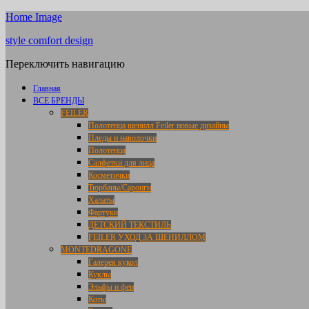
Home Image
style comfort design
Переключить навигацию
Главная
ВСЕ БРЕНДЫ
FEILER
Полотенца шенилл Feiler новые дизайны
Пледы и наволочки
Полотенца
Салфетки для лица
Косметички
Тюрбаны/Саронги
Халаты
Фартуки
ДЕТСКИЙ ТЕКСТИЛЬ
FEILER УХОД ЗА ШЕНИЛЛОМ
MONTEDRAGONE
Галерея кукол
Куклы
Эльфы и феи
Коты