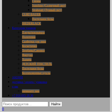
Гномы
Sunshine (Солнечный свет)
Stralunati (Лунный свет)
CURT BAUER
Постельное белье
BIEDERLACK
Категории товаров
Пледы/покрывала
Полотенца
Салфетки для лица
Косметички
Тюрбаны/Саронги
Фартуки
Халаты
ДЕТСКИЙ ТЕКСТИЛЬ
Постельное белье
Коллекционные куклы
АКЦИИ
доставка / оплата / упаковка
о нас
напишите нам
+7 916 695 18 36
0