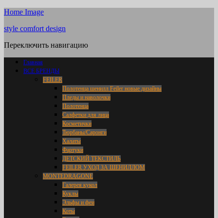
Home Image
style comfort design
Переключить навигацию
Главная
ВСЕ БРЕНДЫ
FEILER
Полотенца шенилл Feiler новые дизайны
Пледы и наволочки
Полотенца
Салфетки для лица
Косметички
Тюрбаны/Саронги
Халаты
Фартуки
ДЕТСКИЙ ТЕКСТИЛЬ
FEILER УХОД ЗА ШЕНИЛЛОМ
MONTEDRAGONE
Галерея кукол
Куклы
Эльфы и феи
Коты