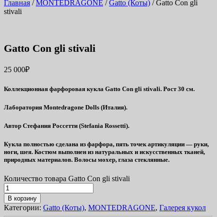
Главная
/
MONTEDRAGONE
/
Gatto (Коты)
/ Gatto Con gli
stivali
Gatto Con gli stivali
25 000
₽
Коллекционная фарфоровая кукла Gatto Con gli stivali. Рост 30 см.
Лаборатория Montedragone Dolls (Италия).
Автор Стефания Россетти (Stefania Rossetti).
Кукла полностью сделана из фарфора, пять точек артикуляции — руки,
ноги, шея. Костюм выполнен из натуральных и искусственных тканей,
природных материалов. Волосы мохер, глаза стеклянные.
Количество товара Gatto Con gli stivali
В корзину
Категории:
Gatto (Коты)
,
MONTEDRAGONE
,
Галерея кукол