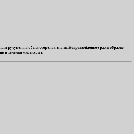
ым русунок на обеих сторонах ткани. Непревзойденное разнообразие
и в течении многих лет.