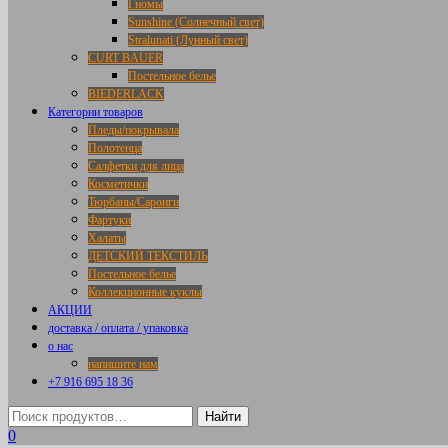
Гномы
Sunshine (Солнечный свет)
Stralunati (Лунный свет)
CURT BAUER
Постельное белье
BIEDERLACK
Категории товаров
Пледы/покрывала
Полотенца
Салфетки для лица
Косметички
Тюрбаны/Саронги
Фартуки
Халаты
ДЕТСКИЙ ТЕКСТИЛЬ
Постельное белье
Коллекционные куклы
АКЦИИ
доставка / оплата / упаковка
о нас
напишите нам
+7 916 695 18 36
0