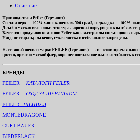
Описание
Производитель
: Feiler (Германия)
Состав
: верх — 100% хлопок, шенилл, 500 гр/м2, подкладка — 100% поли
Дизайн
: мягкая велюровая текстура, короткий ворс, рисунок на обеих сто
Качество
: продукция компании Feiler как и материалы поставщиков сы
Уход
: не стирать; глажение, сухая чистка и отбеливание запрещены.
Настоящий шенилл марки FEILER (Германия) — это неповторимая плюшева
цветов, приятно мягкий флер, хорошее впитывание влаги и стойкость к ст
БРЕНДЫ
FEILER
КАТАЛОГИ FEILER
FEILER
УХОД ЗА ШЕНИЛЛОМ
FEILER
ШЕНИЛЛ
MONTEDRAGONE
CURT BAUER
BIEDERLACK