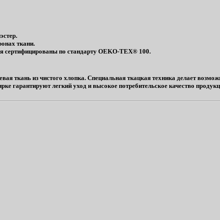
эстер.
ронах ткани.
рья сертифицированы по стандарту OEKO-TEX® 100.
я ткань из чистого хлопка. Специальная ткацкая техника делает возможн
ирке гарантируют легкий уход и высокое потребительское качество продукци