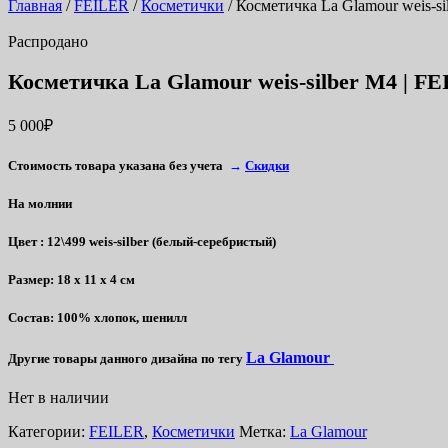
Главная
/
FEILER
/
Косметички
/ Косметичка La Glamour weis-si
Распродано
Косметичка La Glamour weis-silber M4 | F
5 000
₽
Стоимость товара указана без учета
→
Скидки
На молнии
Цвет
: 12\499 weis-silber (белый-серебристый)
Размер
:
18 x 11 x 4 см
Состав
: 100% хлопок, шенилл
La Glamour
Другие товары данного дизайна по тегу
Нет в наличии
Категории:
FEILER
,
Косметички
Метка:
La Glamour