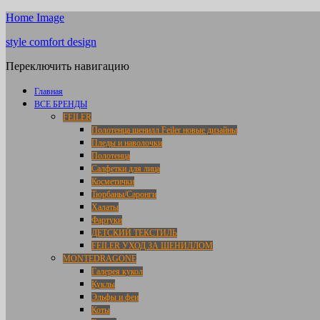
Home Image
style comfort design
Переключить навигацию
Главная
ВСЕ БРЕНДЫ
FEILER
Полотенца шенилл Feiler новые дизайны
Пледы и наволочки
Полотенца
Салфетки для лица
Косметички
Тюрбаны/Саронги
Халаты
Фартуки
ДЕТСКИЙ ТЕКСТИЛЬ
FEILER УХОД ЗА ШЕНИЛЛОМ
MONTEDRAGONE
Галерея кукол
Куклы
Эльфы и феи
Коты