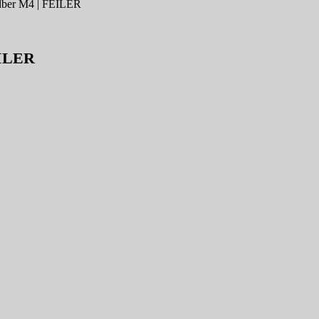
lber M4 | FEILER
EILER