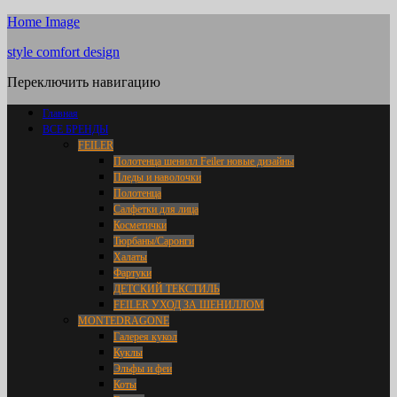
Home Image
style comfort design
Переключить навигацию
Главная
ВСЕ БРЕНДЫ
FEILER
Полотенца шенилл Feiler новые дизайны
Пледы и наволочки
Полотенца
Салфетки для лица
Косметички
Тюрбаны/Саронги
Халаты
Фартуки
ДЕТСКИЙ ТЕКСТИЛЬ
FEILER УХОД ЗА ШЕНИЛЛОМ
MONTEDRAGONE
Галерея кукол
Куклы
Эльфы и феи
Коты