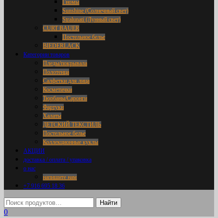
Гномы
Sunshine (Солнечный свет)
Stralunati (Лунный свет)
CURT BAUER
Постельное белье
BIEDERLACK
Категории товаров
Пледы/покрывала
Полотенца
Салфетки для лица
Косметички
Тюрбаны/Саронги
Фартуки
Халаты
ДЕТСКИЙ ТЕКСТИЛЬ
Постельное белье
Коллекционные куклы
АКЦИИ
доставка / оплата / упаковка
о нас
напишите нам
+7 916 695 18 36
0