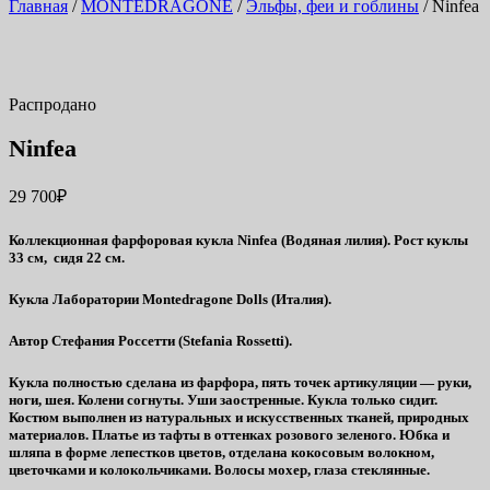
Главная
/
MONTEDRAGONE
/
Эльфы, феи и гоблины
/ Ninfea
Распродано
Ninfea
29 700
₽
Коллекционная фарфоровая кукла Ninfea (Водяная лилия). Рост куклы
33 см, сидя 22 см.
Кукла Лаборатории Montedragone Dolls (Италия).
Автор Стефания Россетти (Stefania Rossetti).
Кукла полностью сделана из фарфора, пять точек артикуляции — руки,
ноги, шея. Колени согнуты. Уши заостренные. Кукла только сидит.
Костюм выполнен из натуральных и искусственных тканей, природных
материалов. Платье из тафты в оттенках розового зеленого. Юбка и
шляпа в форме лепестков цветов, отделана кокосовым волокном,
цветочками и колокольчиками. Волосы мохер, глаза стеклянные.