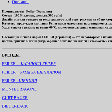
Описание
Производитель
: Feiler (Германия)
Состав
: 100% хлопок, шенилл, 500 гр/м2.
Дизайн
: мягкая велюровая текстура, короткий ворс, рисунок на обеих сто
Качество
: продукция компании Feiler как и материалы поставщиков сы
Уход
: стирка в режиме не выше 60°C, низкотемпературная машинная сушк
Настоящий шенилл марки FEILER (Германия) — это неповторимая плюшева
цветов, приятно мягкий флер, хорошее впитывание влаги и стойкость к ст
БРЕНДЫ
FEILER
КАТАЛОГИ FEILER
FEILER
УХОД ЗА ШЕНИЛЛОМ
FEILER
ШЕНИЛЛ
MONTEDRAGONE
CURT BAUER
BIEDERLACK