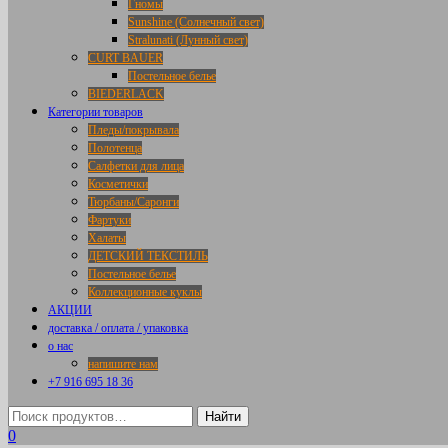
Гномы
Sunshine (Солнечный свет)
Stralunati (Лунный свет)
CURT BAUER
Постельное белье
BIEDERLACK
Категории товаров
Пледы/покрывала
Полотенца
Салфетки для лица
Косметички
Тюрбаны/Саронги
Фартуки
Халаты
ДЕТСКИЙ ТЕКСТИЛЬ
Постельное белье
Коллекционные куклы
АКЦИИ
доставка / оплата / упаковка
о нас
напишите нам
+7 916 695 18 36
0