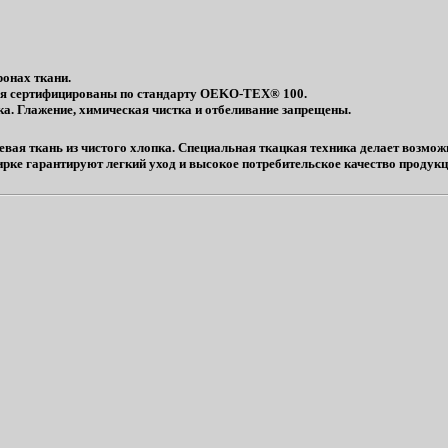
ронах ткани.
рья сертифицированы по стандарту OEKO-TEX® 100.
а. Глажение, химическая чистка и отбеливание запрещены.
я ткань из чистого хлопка. Специальная ткацкая техника делает возможн
ирке гарантируют легкий уход и высокое потребительское качество продукци