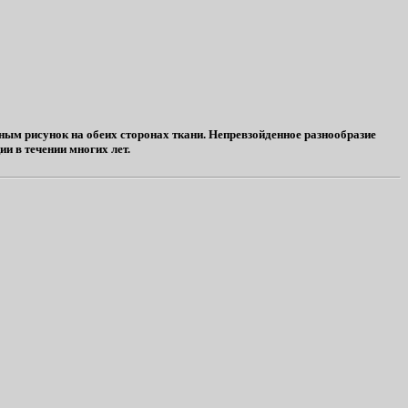
ым рисунок на обеих сторонах ткани. Непревзойденное разнообразие
и в течении многих лет.