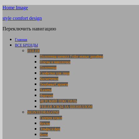
Home Image
style comfort design
Переключить навигацию
Главная
ВСЕ БРЕНДЫ
FEILER
Полотенца шенилл Feiler новые дизайны
Пледы и наволочки
Полотенца
Салфетки для лица
Косметички
Тюрбаны/Саронги
Халаты
Фартуки
ДЕТСКИЙ ТЕКСТИЛЬ
FEILER УХОД ЗА ШЕНИЛЛОМ
MONTEDRAGONE
Галерея кукол
Куклы
Эльфы и феи
Коты