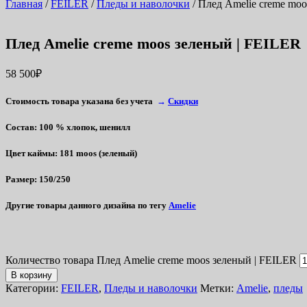
Главная
/
FEILER
/
Пледы и наволочки
/ Плед Amelie creme moo
Плед Amelie creme moos зеленый | FEILER
58 500
₽
Стоимость товара указана без учета
→
Скидки
Состав
: 100 % хлопок, шенилл
Цвет каймы
:
181 moos (зеленый)
Размер
: 150/250
Другие товары данного дизайна по тегу
Amelie
Количество товара Плед Amelie creme moos зеленый | FEILER
В корзину
Категории:
FEILER
,
Пледы и наволочки
Метки:
Amelie
,
пледы