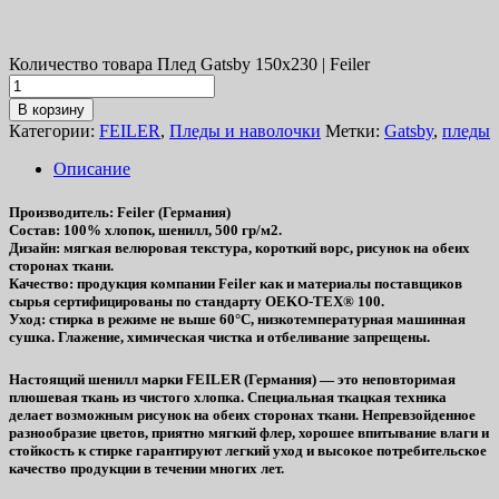
Количество товара Плед Gatsby 150х230 | Feiler
В корзину
Категории:
FEILER
,
Пледы и наволочки
Метки:
Gatsby
,
пледы
Описание
Производитель
: Feiler (Германия)
Состав
: 100% хлопок, шенилл, 500 гр/м2.
Дизайн
: мягкая велюровая текстура, короткий ворс, рисунок на обеих
сторонах ткани.
Качество
: продукция компании Feiler как и материалы поставщиков
сырья сертифицированы по стандарту OEKO-TEX® 100.
Уход
: стирка в режиме не выше 60°C, низкотемпературная машинная
сушка. Глажение, химическая чистка и отбеливание запрещены.
Настоящий шенилл марки FEILER (Германия) — это неповторимая
плюшевая ткань из чистого хлопка. Специальная ткацкая техника
делает возможным рисунок на обеих сторонах ткани. Непревзойденное
разнообразие цветов, приятно мягкий флер, хорошее впитывание влаги и
стойкость к стирке гарантируют легкий уход и высокое потребительское
качество продукции в течении многих лет.