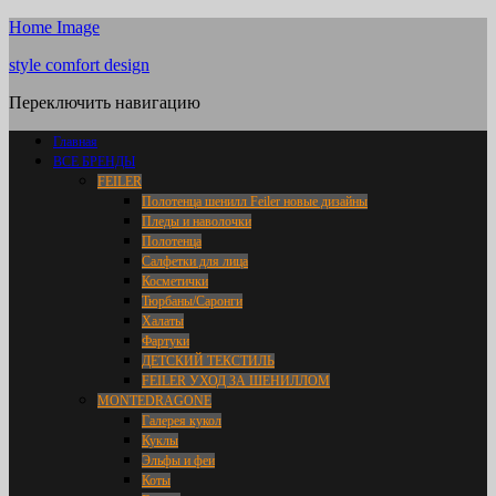
Home Image
style comfort design
Переключить навигацию
Главная
ВСЕ БРЕНДЫ
FEILER
Полотенца шенилл Feiler новые дизайны
Пледы и наволочки
Полотенца
Салфетки для лица
Косметички
Тюрбаны/Саронги
Халаты
Фартуки
ДЕТСКИЙ ТЕКСТИЛЬ
FEILER УХОД ЗА ШЕНИЛЛОМ
MONTEDRAGONE
Галерея кукол
Куклы
Эльфы и феи
Коты