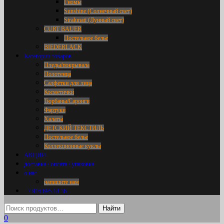
Гномы
Sunshine (Солнечный свет)
Stralunati (Лунный свет)
CURT BAUER
Постельное белье
BIEDERLACK
Категории товаров
Пледы/покрывала
Полотенца
Салфетки для лица
Косметички
Тюрбаны/Саронги
Фартуки
Халаты
ДЕТСКИЙ ТЕКСТИЛЬ
Постельное белье
Коллекционные куклы
АКЦИИ
доставка / оплата / упаковка
о нас
напишите нам
+7 916 695 18 36
0