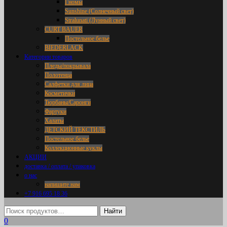
Гномы
Sunshine (Солнечный свет)
Stralunati (Лунный свет)
CURT BAUER
Постельное белье
BIEDERLACK
Категории товаров
Пледы/покрывала
Полотенца
Салфетки для лица
Косметички
Тюрбаны/Саронги
Фартуки
Халаты
ДЕТСКИЙ ТЕКСТИЛЬ
Постельное белье
Коллекционные куклы
АКЦИИ
доставка / оплата / упаковка
о нас
напишите нам
+7 916 695 18 36
0