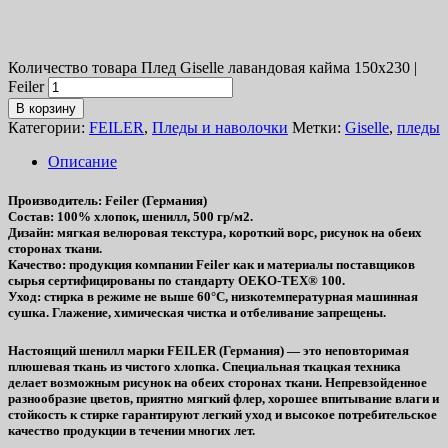
Количество товара Плед Giselle лавандовая кайма 150х230 |
Feiler
В корзину
Категории:
FEILER
,
Пледы и наволочки
Метки:
Giselle
,
пледы
Описание
Производитель
: Feiler (Германия)
Состав
: 100% хлопок, шенилл, 500 гр/м2.
Дизайн
: мягкая велюровая текстура, короткий ворс, рисунок на обеих
сторонах ткани.
Качество
: продукция компании Feiler как и материалы поставщиков
сырья сертифицированы по стандарту OEKO-TEX® 100.
Уход
: стирка в режиме не выше 60°C, низкотемпературная машинная
сушка. Глажение, химическая чистка и отбеливание запрещены.
Настоящий шенилл марки FEILER (Германия) — это неповторимая
плюшевая ткань из чистого хлопка. Специальная ткацкая техника
делает возможным рисунок на обеих сторонах ткани. Непревзойденное
разнообразие цветов, приятно мягкий флер, хорошее впитывание влаги и
стойкость к стирке гарантируют легкий уход и высокое потребительское
качество продукции в течении многих лет.