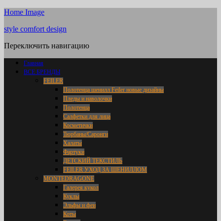
Home Image
style comfort design
Переключить навигацию
Главная
ВСЕ БРЕНДЫ
FEILER
Полотенца шенилл Feiler новые дизайны
Пледы и наволочки
Полотенца
Салфетки для лица
Косметички
Тюрбаны/Саронги
Халаты
Фартуки
ДЕТСКИЙ ТЕКСТИЛЬ
FEILER УХОД ЗА ШЕНИЛЛОМ
MONTEDRAGONE
Галерея кукол
Куклы
Эльфы и феи
Коты