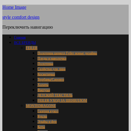
Home Image
style comfort design
Переключить навигацию
Главная
ВСЕ БРЕНДЫ
FEILER
Полотенца шенилл Feiler новые дизайны
Пледы и наволочки
Полотенца
Салфетки для лица
Косметички
Тюрбаны/Саронги
Халаты
Фартуки
ДЕТСКИЙ ТЕКСТИЛЬ
FEILER УХОД ЗА ШЕНИЛЛОМ
MONTEDRAGONE
Галерея кукол
Куклы
Эльфы и феи
Коты