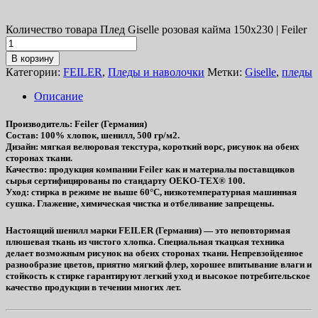
Количество товара Плед Giselle розовая кайма 150х230 | Feiler
В корзину
Категории:
FEILER
,
Пледы и наволочки
Метки:
Giselle
,
пледы
Описание
Производитель
: Feiler (Германия)
Состав
: 100% хлопок, шенилл, 500 гр/м2.
Дизайн
: мягкая велюровая текстура, короткий ворс, рисунок на обеих
сторонах ткани.
Качество
: продукция компании Feiler как и материалы поставщиков
сырья сертифицированы по стандарту OEKO-TEX® 100.
Уход
: стирка в режиме не выше 60°C, низкотемпературная машинная
сушка. Глажение, химическая чистка и отбеливание запрещены.
Настоящий шенилл марки FEILER (Германия) — это неповторимая
плюшевая ткань из чистого хлопка. Специальная ткацкая техника
делает возможным рисунок на обеих сторонах ткани. Непревзойденное
разнообразие цветов, приятно мягкий флер, хорошее впитывание влаги и
стойкость к стирке гарантируют легкий уход и высокое потребительское
качество продукции в течении многих лет.