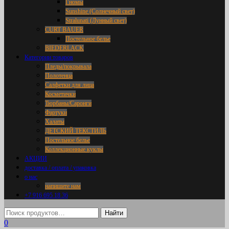
Гномы
Sunshine (Солнечный свет)
Stralunati (Лунный свет)
CURT BAUER
Постельное белье
BIEDERLACK
Категории товаров
Пледы/покрывала
Полотенца
Салфетки для лица
Косметички
Тюрбаны/Саронги
Фартуки
Халаты
ДЕТСКИЙ ТЕКСТИЛЬ
Постельное белье
Коллекционные куклы
АКЦИИ
доставка / оплата / упаковка
о нас
напишите нам
+7 916 695 18 36
0