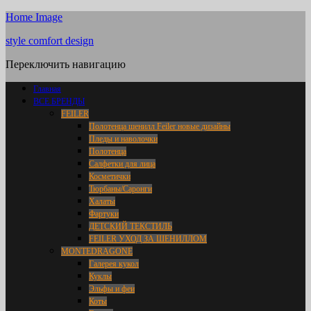
Home Image
style comfort design
Переключить навигацию
Главная
ВСЕ БРЕНДЫ
FEILER
Полотенца шенилл Feiler новые дизайны
Пледы и наволочки
Полотенца
Салфетки для лица
Косметички
Тюрбаны/Саронги
Халаты
Фартуки
ДЕТСКИЙ ТЕКСТИЛЬ
FEILER УХОД ЗА ШЕНИЛЛОМ
MONTEDRAGONE
Галерея кукол
Куклы
Эльфы и феи
Коты