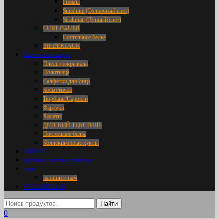
Гномы
Sunshine (Солнечный свет)
Stralunati (Лунный свет)
CURT BAUER
Постельное белье
BIEDERLACK
Категории товаров
Пледы/покрывала
Полотенца
Салфетки для лица
Косметички
Тюрбаны/Саронги
Фартуки
Халаты
ДЕТСКИЙ ТЕКСТИЛЬ
Постельное белье
Коллекционные куклы
АКЦИИ
доставка / оплата / упаковка
о нас
напишите нам
+7 916 695 18 36
0