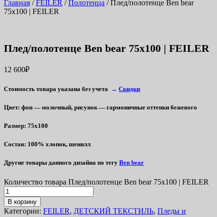
Главная
/
FEILER
/
Полотенца
/ Плед/полотенце Ben bear
75х100 | FEILER
Плед/полотенце Ben bear 75х100 | FEILER
12 600
₽
Стоимость товара указана без учета
→
Скидки
Цвет
:
фон —
молочный
, рисунок — гармоничные оттенки бежевого
Размер
: 75х100
Состав
: 100% хлопок, шенилл
Другие товары данного дизайна
по тегу
Ben bear
Количество товара Плед/полотенце Ben bear 75х100 | FEILER
В корзину
Категории:
FEILER
,
ДЕТСКИЙ ТЕКСТИЛЬ
,
Пледы и