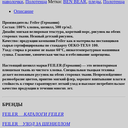
наволочки
,
Полотенца
Метки:
BEN BEAR
,
пледы
,
Полотенца
Описание
Производитель
: Feiler (Германия)
Состав
: 100% хлопок, шенилл, 500 гр/м2.
Дизайн
: мягкая велюровая текстура, короткий ворс, рисунок на обеих
сторонах ткани.
Нежный детский рисунок.
Качество
: продукция компании Feiler как и материалы поставщиков
сырья сертифицированы по стандарту OEKO-TEX® 100.
Уход
: стирка в режиме не выше 60°C, низкотемпературная машинная
сушка. Глажение, химическая чистка и отбеливание запрещены.
Настоящий шенилл марки FEILER (Германия) — это неповторимая
плюшевая ткань из чистого хлопка. Специальная ткацкая техника
делает возможным русунок на обеих сторонах ткани. Непревзойденное
разнообразие цветов, приятно мягкий флер, хорошее впитывание влаги и
стойкость к стирке гарантируют легкий уход и высокое потребительское
качество продукции в течении многих лет.
БРЕНДЫ
FEILER
КАТАЛОГИ FEILER
FEILER
УХОД ЗА ШЕНИЛЛОМ