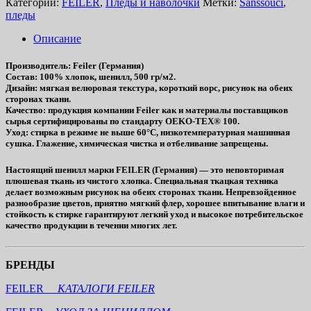
Категории:
FEILER
,
Пледы и наволочки
Метки:
Sanssouci
,
пледы
Описание
Производитель
: Feiler (Германия)
Состав
: 100% хлопок, шенилл, 500 гр/м2.
Дизайн
: мягкая велюровая текстура, короткий ворс, рисунок на обеих
сторонах ткани.
Качество
: продукция компании Feiler как и материалы поставщиков
сырья сертифицированы по стандарту OEKO-TEX® 100.
Уход
: стирка в режиме не выше 60°C, низкотемпературная машинная
сушка. Глажение, химическая чистка и отбеливание запрещены.
Настоящий шенилл марки FEILER (Германия) — это неповторимая
плюшевая ткань из чистого хлопка. Специальная ткацкая техника
делает возможным рисунок на обеих сторонах ткани. Непревзойденное
разнообразие цветов, приятно мягкий флер, хорошее впитывание влаги и
стойкость к стирке гарантируют легкий уход и высокое потребительское
качество продукции в течении многих лет.
БРЕНДЫ
FEILER
КАТАЛОГИ FEILER