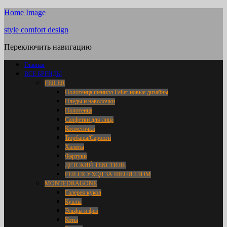
Home Image
style comfort design
Переключить навигацию
Главная
ВСЕ БРЕНДЫ
FEILER
Полотенца шенилл Feiler новые дизайны
Пледы и наволочки
Полотенца
Салфетки для лица
Косметички
Тюрбаны/Саронги
Халаты
Фартуки
ДЕТСКИЙ ТЕКСТИЛЬ
FEILER УХОД ЗА ШЕНИЛЛОМ
MONTEDRAGONE
Галерея кукол
Куклы
Эльфы и феи
Коты