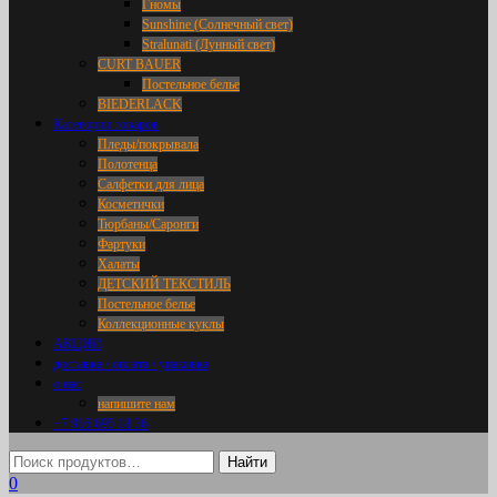
Гномы
Sunshine (Солнечный свет)
Stralunati (Лунный свет)
CURT BAUER
Постельное белье
BIEDERLACK
Категории товаров
Пледы/покрывала
Полотенца
Салфетки для лица
Косметички
Тюрбаны/Саронги
Фартуки
Халаты
ДЕТСКИЙ ТЕКСТИЛЬ
Постельное белье
Коллекционные куклы
АКЦИИ
доставка / оплата / упаковка
о нас
напишите нам
+7 916 695 18 36
0