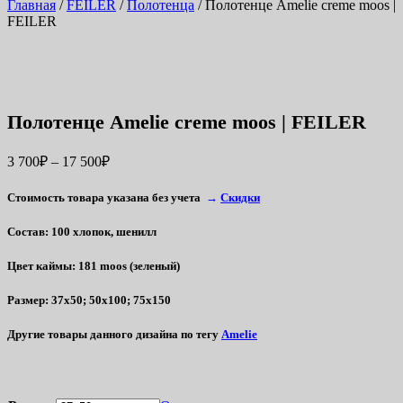
Главная
/
FEILER
/
Полотенца
/ Полотенце Amelie creme moos |
FEILER
Полотенце Amelie creme moos | FEILER
3 700
₽
–
17 500
₽
Стоимость товара указана без учета
→
Скидки
Состав
: 100 хлопок, шенилл
Цвет каймы
: 181 moos (зеленый)
Размер
: 37х50; 50х100; 75х150
Другие товары данного дизайна по тегу
Amelie