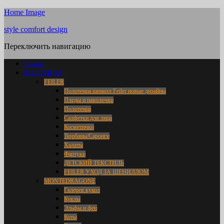
Home Image
style comfort design
Переключить навигацию
Главная
ВСЕ БРЕНДЫ
FEILER
Полотенца шенилл Feiler новые дизайны
Пледы и наволочки
Полотенца
Салфетки для лица
Косметички
Тюрбаны/Саронги
Халаты
Фартуки
ДЕТСКИЙ ТЕКСТИЛЬ
FEILER УХОД ЗА ШЕНИЛЛОМ
MONTEDRAGONE
Галерея кукол
Куклы
Эльфы и феи
Коты