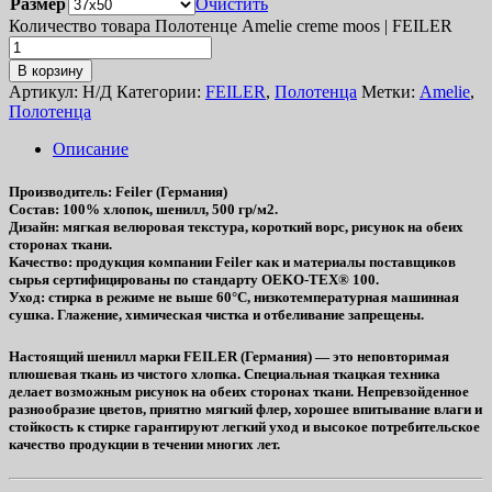
Размер
Очистить
Количество товара Полотенце Amelie creme moos | FEILER
В корзину
Артикул:
Н/Д
Категории:
FEILER
,
Полотенца
Метки:
Amelie
,
Полотенца
Описание
Производитель
: Feiler (Германия)
Состав
: 100% хлопок, шенилл, 500 гр/м2.
Дизайн
: мягкая велюровая текстура, короткий ворс, рисунок на обеих
сторонах ткани.
Качество
: продукция компании Feiler как и материалы поставщиков
сырья сертифицированы по стандарту OEKO-TEX® 100.
Уход
: стирка в режиме не выше 60°C, низкотемпературная машинная
сушка. Глажение, химическая чистка и отбеливание запрещены.
Настоящий шенилл марки FEILER (Германия) — это неповторимая
плюшевая ткань из чистого хлопка. Специальная ткацкая техника
делает возможным рисунок на обеих сторонах ткани. Непревзойденное
разнообразие цветов, приятно мягкий флер, хорошее впитывание влаги и
стойкость к стирке гарантируют легкий уход и высокое потребительское
качество продукции в течении многих лет.