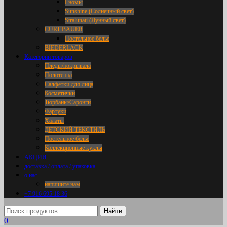
Гномы
Sunshine (Солнечный свет)
Stralunati (Лунный свет)
CURT BAUER
Постельное белье
BIEDERLACK
Категории товаров
Пледы/покрывала
Полотенца
Салфетки для лица
Косметички
Тюрбаны/Саронги
Фартуки
Халаты
ДЕТСКИЙ ТЕКСТИЛЬ
Постельное белье
Коллекционные куклы
АКЦИИ
доставка / оплата / упаковка
о нас
напишите нам
+7 916 695 18 36
0