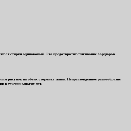
ект от стирки одинаковый. Это предотвратит стягивание бордюров
ым рисунок на обеих сторонах ткани. Непревзойденное разнообразие
и в течении многих лет.