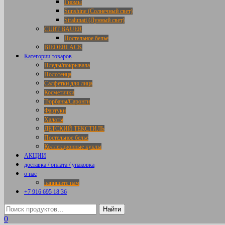
Гномы
Sunshine (Солнечный свет)
Stralunati (Лунный свет)
CURT BAUER
Постельное белье
BIEDERLACK
Категории товаров
Пледы/покрывала
Полотенца
Салфетки для лица
Косметички
Тюрбаны/Саронги
Фартуки
Халаты
ДЕТСКИЙ ТЕКСТИЛЬ
Постельное белье
Коллекционные куклы
АКЦИИ
доставка / оплата / упаковка
о нас
напишите нам
+7 916 695 18 36
0