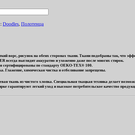
и:
Doodles
,
Полотенца
кий ворс, рисунок на обеих сторонах ткани. Ткани подобраны так, что эфф
ER всегда выглядит аккуратно и ухоженно даже после многих стирок.
рья сертифицированы по стандарту OEKO-TEX® 100.
а. Глажение, химическая чистка и отбеливание запрещены.
я ткань из чистого хлопка. Специальная ткацкая техника делает возможн
ирке гарантируют легкий уход и высокое потребительское качество продукци