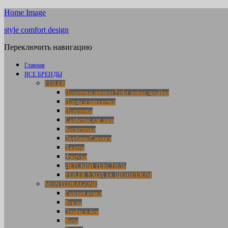
Home Image
style comfort design
Переключить навигацию
Главная
ВСЕ БРЕНДЫ
FEILER
Полотенца шенилл Feiler новые дизайны
Пледы и наволочки
Полотенца
Салфетки для лица
Косметички
Тюрбаны/Саронги
Халаты
Фартуки
ДЕТСКИЙ ТЕКСТИЛЬ
FEILER УХОД ЗА ШЕНИЛЛОМ
MONTEDRAGONE
Галерея кукол
Куклы
Эльфы и феи
Коты