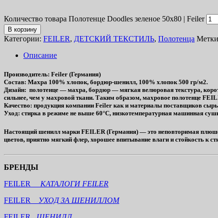
Количество товара Полотенце Doodles зеленое 50х80 | Feiler
В корзину
Категории:
FEILER
,
ДЕТСКИЙ ТЕКСТИЛЬ
,
Полотенца
Метк
Описание
Производитель
: Feiler (Германия)
Состав
: Махра 100% хлопок, бордюр-шенилл, 100% хлопок 500 гр/м2.
Дизайн
: полотенце — махра, бордюр — мягкая велюровая текстура, корот
сильнее, чем у махровой ткани. Таким образом, махровое полотенце FEIL
Качество
: продукция компании Feiler как и материалы поставщиков сы
Уход
: стирка в режиме не выше 60°C, низкотемпературная машинная сушк
Настоящий шенилл марки FEILER (Германия) — это неповторимая плюшева
цветов, приятно мягкий флер, хорошее впитывание влаги и стойкость к ст
БРЕНДЫ
FEILER
КАТАЛОГИ FEILER
FEILER
УХОД ЗА ШЕНИЛЛОМ
FEILER
ШЕНИЛЛ