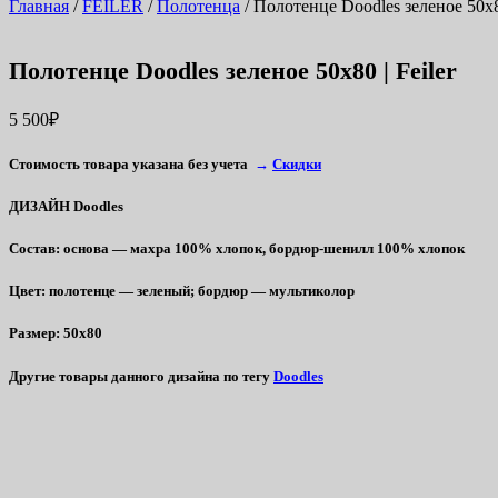
Главная
/
FEILER
/
Полотенца
/ Полотенце Doodles зеленое 50х80
Полотенце Doodles зеленое 50х80 | Feiler
5 500
₽
Стоимость товара указана без учета
→
Скидки
ДИЗАЙН Doodles
Состав
: основа — м
ахра 100% хлопок, бордюр-шенилл 100% хлопок
Цвет
: полотенце — зеленый
; бордюр — мультиколор
Размер
: 50х80
Другие товары данного дизайна
по тегу
Doodles