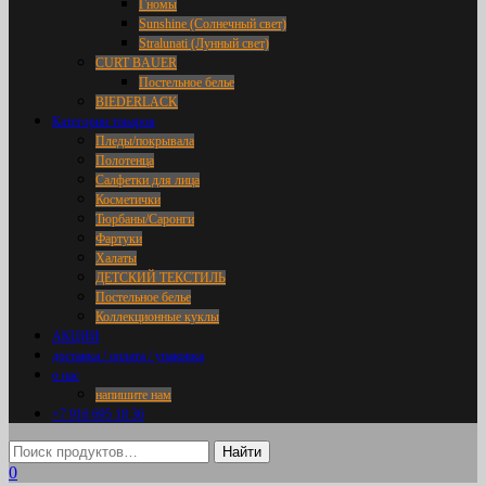
Гномы
Sunshine (Солнечный свет)
Stralunati (Лунный свет)
CURT BAUER
Постельное белье
BIEDERLACK
Категории товаров
Пледы/покрывала
Полотенца
Салфетки для лица
Косметички
Тюрбаны/Саронги
Фартуки
Халаты
ДЕТСКИЙ ТЕКСТИЛЬ
Постельное белье
Коллекционные куклы
АКЦИИ
доставка / оплата / упаковка
о нас
напишите нам
+7 916 695 18 36
0