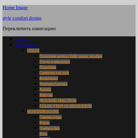
Home Image
style comfort design
Переключить навигацию
Главная
ВСЕ БРЕНДЫ
FEILER
Полотенца шенилл Feiler новые дизайны
Пледы и наволочки
Полотенца
Салфетки для лица
Косметички
Тюрбаны/Саронги
Халаты
Фартуки
ДЕТСКИЙ ТЕКСТИЛЬ
FEILER УХОД ЗА ШЕНИЛЛОМ
MONTEDRAGONE
Галерея кукол
Куклы
Эльфы и феи
Коты