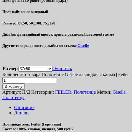
Цвет фона
: 130 puder (розовая пудра)
Цвет каймы:
лавандовый
Размер
: 37х50, 50х100, 75х150
Дизайн
: фантазийный цветок ириса в различной цветовой гамме
Другие товары данного дизайна по ссылке
Giselle
Размер
Очистить
Количество товара Полотенце Giselle лавандовая кайма | Feiler
В корзину
Артикул:
Н/Д
Категории:
FEILER
,
Полотенца
Метки:
Giselle
,
Полотенца
Описание
Детали
Производитель
: Feiler (Германия)
Состав
: 100% хлопок, шенилл, 500 гр/м2.