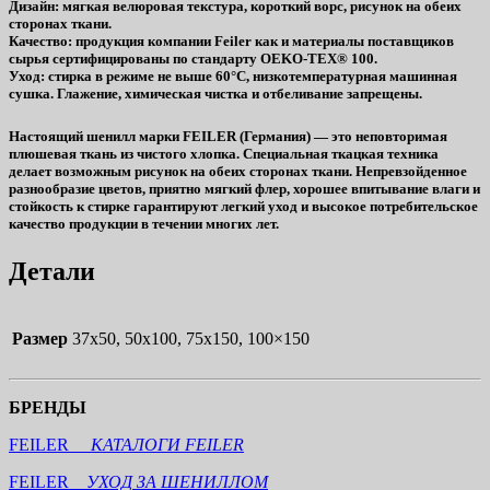
Дизайн
: мягкая велюровая текстура, короткий ворс, рисунок на обеих
сторонах ткани.
Качество
: продукция компании Feiler как и материалы поставщиков
сырья сертифицированы по стандарту OEKO-TEX® 100.
Уход
: стирка в режиме не выше 60°C, низкотемпературная машинная
сушка. Глажение, химическая чистка и отбеливание запрещены.
Настоящий шенилл марки FEILER (Германия) — это неповторимая
плюшевая ткань из чистого хлопка. Специальная ткацкая техника
делает возможным рисунок на обеих сторонах ткани. Непревзойденное
разнообразие цветов, приятно мягкий флер, хорошее впитывание влаги и
стойкость к стирке гарантируют легкий уход и высокое потребительское
качество продукции в течении многих лет.
Детали
Размер
37х50, 50х100, 75х150, 100×150
БРЕНДЫ
FEILER
КАТАЛОГИ FEILER
FEILER
УХОД ЗА ШЕНИЛЛОМ