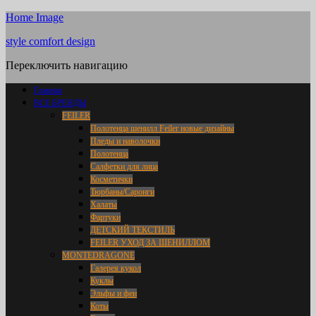
Home Image
style comfort design
Переключить навигацию
Главная
ВСЕ БРЕНДЫ
FEILER
Полотенца шенилл Feiler новые дизайны
Пледы и наволочки
Полотенца
Салфетки для лица
Косметички
Тюрбаны/Саронги
Халаты
Фартуки
ДЕТСКИЙ ТЕКСТИЛЬ
FEILER УХОД ЗА ШЕНИЛЛОМ
MONTEDRAGONE
Галерея кукол
Куклы
Эльфы и феи
Коты