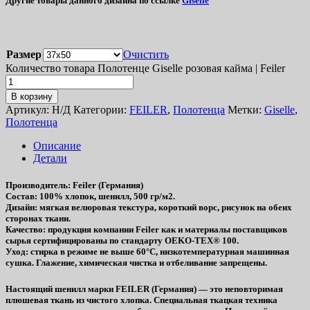
Другие товары данного дизайна по ссылке
Giselle
Размер
Очистить
Количество товара Полотенце Giselle розовая кайма | Feiler
В корзину
Артикул:
Н/Д
Категории:
FEILER
,
Полотенца
Метки:
Giselle
,
Полотенца
Описание
Детали
Производитель
: Feiler (Германия)
Состав
: 100% хлопок, шенилл, 500 гр/м2.
Дизайн
: мягкая велюровая текстура, короткий ворс, рисунок на обеих
сторонах ткани.
Качество
: продукция компании Feiler как и материалы поставщиков
сырья сертифицированы по стандарту OEKO-TEX® 100.
Уход
: стирка в режиме не выше 60°C, низкотемпературная машинная
сушка. Глажение, химическая чистка и отбеливание запрещены.
Настоящий шенилл марки FEILER (Германия) — это неповторимая
плюшевая ткань из чистого хлопка. Специальная ткацкая техника