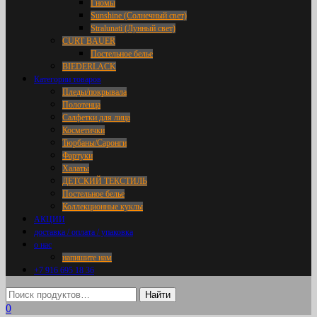
Гномы
Sunshine (Солнечный свет)
Stralunati (Лунный свет)
CURT BAUER
Постельное белье
BIEDERLACK
Категории товаров
Пледы/покрывала
Полотенца
Салфетки для лица
Косметички
Тюрбаны/Саронги
Фартуки
Халаты
ДЕТСКИЙ ТЕКСТИЛЬ
Постельное белье
Коллекционные куклы
АКЦИИ
доставка / оплата / упаковка
о нас
напишите нам
+7 916 695 18 36
0