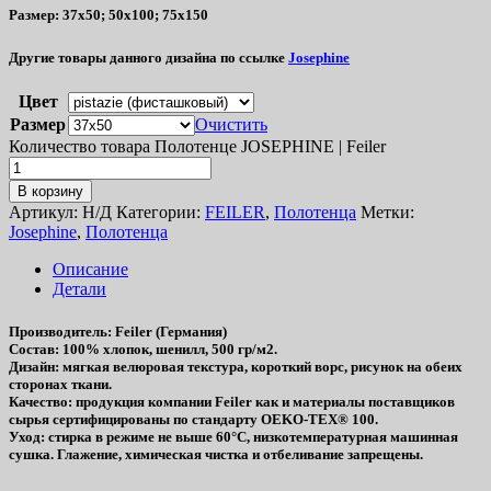
Размер:
37х50; 50х100; 75х150
Другие товары данного дизайна по ссылке
Josephine
Цвет
Размер
Очистить
Количество товара Полотенце JOSEPHINE | Feiler
В корзину
Артикул:
Н/Д
Категории:
FEILER
,
Полотенца
Метки:
Josephine
,
Полотенца
Описание
Детали
Производитель
: Feiler (Германия)
Состав
: 100% хлопок, шенилл, 500 гр/м2.
Дизайн
: мягкая велюровая текстура, короткий ворс, рисунок на обеих
сторонах ткани.
Качество
: продукция компании Feiler как и материалы поставщиков
сырья сертифицированы по стандарту OEKO-TEX® 100.
Уход
: стирка в режиме не выше 60°C, низкотемпературная машинная
сушка. Глажение, химическая чистка и отбеливание запрещены.