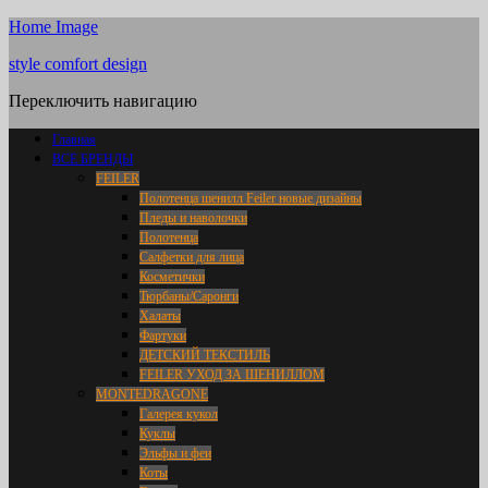
Home Image
style comfort design
Переключить навигацию
Главная
ВСЕ БРЕНДЫ
FEILER
Полотенца шенилл Feiler новые дизайны
Пледы и наволочки
Полотенца
Салфетки для лица
Косметички
Тюрбаны/Саронги
Халаты
Фартуки
ДЕТСКИЙ ТЕКСТИЛЬ
FEILER УХОД ЗА ШЕНИЛЛОМ
MONTEDRAGONE
Галерея кукол
Куклы
Эльфы и феи
Коты