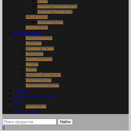
Гномы
Sunshine (Солнечный свет)
Stralunati (Лунный свет)
CURT BAUER
Постельное белье
BIEDERLACK
Категории товаров
Пледы/покрывала
Полотенца
Салфетки для лица
Косметички
Тюрбаны/Саронги
Фартуки
Халаты
ДЕТСКИЙ ТЕКСТИЛЬ
Постельное белье
Коллекционные куклы
АКЦИИ
доставка / оплата / упаковка
о нас
напишите нам
+7 916 695 18 36
0