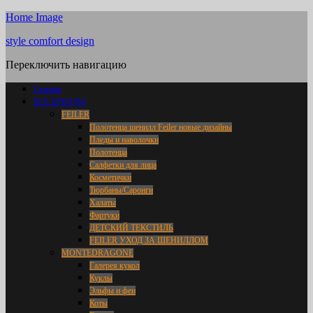
Home Image
style comfort design
Переключить навигацию
Главная
ВСЕ БРЕНДЫ
FEILER
Полотенца шенилл Feiler новые дизайны
Пледы и наволочки
Полотенца
Салфетки для лица
Косметички
Тюрбаны/Саронги
Халаты
Фартуки
ДЕТСКИЙ ТЕКСТИЛЬ
FEILER УХОД ЗА ШЕНИЛЛОМ
MONTEDRAGONE
Галерея кукол
Куклы
Эльфы и феи
Коты