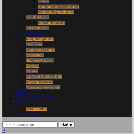
Гномы
Sunshine (Солнечный свет)
Stralunati (Лунный свет)
CURT BAUER
Постельное белье
BIEDERLACK
Категории товаров
Пледы/покрывала
Полотенца
Салфетки для лица
Косметички
Тюрбаны/Саронги
Фартуки
Халаты
ДЕТСКИЙ ТЕКСТИЛЬ
Постельное белье
Коллекционные куклы
АКЦИИ
доставка / оплата / упаковка
о нас
напишите нам
+7 916 695 18 36
0