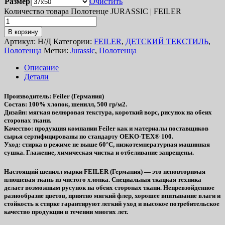
Размер
Очистить
Количество товара Полотенце JURASSIC | FEILER
В корзину
Артикул:
Н/Д
Категории:
FEILER
,
ДЕТСКИЙ ТЕКСТИЛЬ
,
Полотенца
Метки:
Jurassic
,
Полотенца
Описание
Детали
Производитель
: Feiler (Германия)
Состав
: 100% хлопок, шенилл, 500 гр/м2.
Дизайн
: мягкая велюровая текстура, короткий ворс, рисунок на обеих
сторонах ткани.
Качество
: продукция компании Feiler как и материалы поставщиков
сырья сертифицированы по стандарту OEKO-TEX® 100.
Уход
: стирка в режиме не выше 60°C, низкотемпературная машинная
сушка. Глажение, химическая чистка и отбеливание запрещены.
Настоящий шенилл марки FEILER (Германия) — это неповторимая
плюшевая ткань из чистого хлопка. Специальная ткацкая техника
делает возможным русунок на обеих сторонах ткани. Непревзойденное
разнообразие цветов, приятно мягкий флер, хорошее впитывание влаги и
стойкость к стирке гарантируют легкий уход и высокое потребительское
качество продукции в течении многих лет.