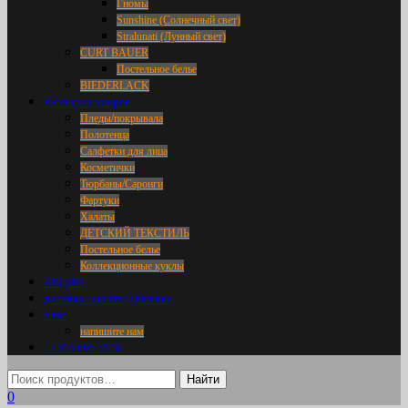
Гномы
Sunshine (Солнечный свет)
Stralunati (Лунный свет)
CURT BAUER
Постельное белье
BIEDERLACK
Категории товаров
Пледы/покрывала
Полотенца
Салфетки для лица
Косметички
Тюрбаны/Саронги
Фартуки
Халаты
ДЕТСКИЙ ТЕКСТИЛЬ
Постельное белье
Коллекционные куклы
АКЦИИ
доставка / оплата / упаковка
о нас
напишите нам
+7 916 695 18 36
0