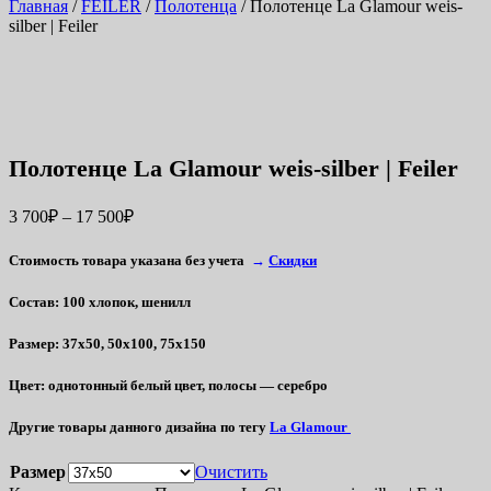
Главная
/
FEILER
/
Полотенца
/ Полотенце La Glamour weis-
silber | Feiler
Полотенце La Glamour weis-silber | Feiler
3 700
₽
–
17 500
₽
Стоимость товара указана без учета
→
Скидки
Состав
: 100 хлопок, шенилл
Размер
: 37х50, 50х100, 75х150
Цвет
: однотонный белый цвет, полосы — серебро
Другие товары данного дизайна по тегу
La Glamour
Размер
Очистить