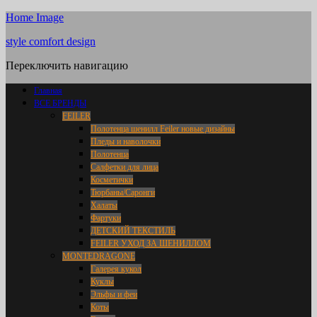
Home Image
style comfort design
Переключить навигацию
Главная
ВСЕ БРЕНДЫ
FEILER
Полотенца шенилл Feiler новые дизайны
Пледы и наволочки
Полотенца
Салфетки для лица
Косметички
Тюрбаны/Саронги
Халаты
Фартуки
ДЕТСКИЙ ТЕКСТИЛЬ
FEILER УХОД ЗА ШЕНИЛЛОМ
MONTEDRAGONE
Галерея кукол
Куклы
Эльфы и феи
Коты