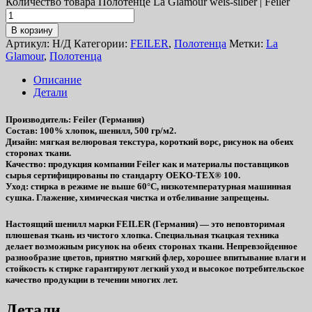
Количество товара Полотенце La Glamour weis-silber | Feiler
В корзину
Артикул:
Н/Д
Категории:
FEILER
,
Полотенца
Метки:
La
Glamour
,
Полотенца
Описание
Детали
Производитель
: Feiler (Германия)
Состав
: 100% хлопок, шенилл, 500 гр/м2.
Дизайн
: мягкая велюровая текстура, короткий ворс, рисунок на обеих
сторонах ткани.
Качество
: продукция компании Feiler как и материалы поставщиков
сырья сертифицированы по стандарту OEKO-TEX® 100.
Уход
: стирка в режиме не выше 60°C, низкотемпературная машинная
сушка. Глажение, химическая чистка и отбеливание запрещены.
Настоящий шенилл марки FEILER (Германия) — это неповторимая
плюшевая ткань из чистого хлопка. Специальная ткацкая техника
делает возможным рисунок на обеих сторонах ткани. Непревзойденное
разнообразие цветов, приятно мягкий флер, хорошее впитывание влаги и
стойкость к стирке гарантируют легкий уход и высокое потребительское
качество продукции в течении многих лет.
Детали