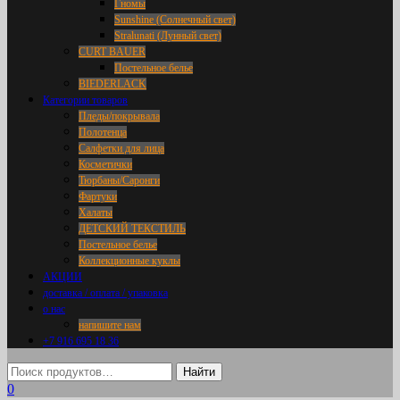
Гномы
Sunshine (Солнечный свет)
Stralunati (Лунный свет)
CURT BAUER
Постельное белье
BIEDERLACK
Категории товаров
Пледы/покрывала
Полотенца
Салфетки для лица
Косметички
Тюрбаны/Саронги
Фартуки
Халаты
ДЕТСКИЙ ТЕКСТИЛЬ
Постельное белье
Коллекционные куклы
АКЦИИ
доставка / оплата / упаковка
о нас
напишите нам
+7 916 695 18 36
0