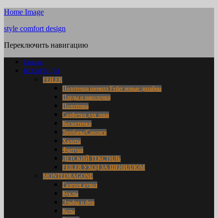
Home Image
style comfort design
Переключить навигацию
Главная
ВСЕ БРЕНДЫ
FEILER
Полотенца шенилл Feiler новые дизайны
Пледы и наволочки
Полотенца
Салфетки для лица
Косметички
Тюрбаны/Саронги
Халаты
Фартуки
ДЕТСКИЙ ТЕКСТИЛЬ
FEILER УХОД ЗА ШЕНИЛЛОМ
MONTEDRAGONE
Галерея кукол
Куклы
Эльфы и феи
Коты