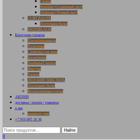
Гномы
Sunshine (Солнечный свет)
Stralunati (Лунный свет)
CURT BAUER
Постельное белье
BIEDERLACK
Категории товаров
Пледы/покрывала
Полотенца
Салфетки для лица
Косметички
Тюрбаны/Саронги
Фартуки
Халаты
ДЕТСКИЙ ТЕКСТИЛЬ
Постельное белье
Коллекционные куклы
АКЦИИ
доставка / оплата / упаковка
о нас
напишите нам
+7 916 695 18 36
0