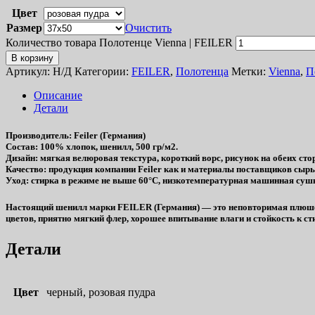
Цвет
Размер
Очистить
Количество товара Полотенце Vienna | FEILER
В корзину
Артикул:
Н/Д
Категории:
FEILER
,
Полотенца
Метки:
Vienna
,
П
Описание
Детали
Производитель
: Feiler (Германия)
Состав
: 100% хлопок, шенилл, 500 гр/м2.
Дизайн
: мягкая велюровая текстура, короткий ворс, рисунок на обеих сто
Качество
: продукция компании Feiler как и материалы поставщиков сы
Уход
: стирка в режиме не выше 60°C, низкотемпературная машинная сушк
Настоящий шенилл марки FEILER (Германия) — это неповторимая плюшева
цветов, приятно мягкий флер, хорошее впитывание влаги и стойкость к ст
Детали
Цвет
черный, розовая пудра