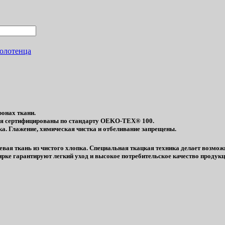
олотенца
ронах ткани.
рья сертифицированы по стандарту OEKO-TEX® 100.
а. Глажение, химическая чистка и отбеливание запрещены.
я ткань из чистого хлопка. Специальная ткацкая техника делает возможн
ирке гарантируют легкий уход и высокое потребительское качество продукци