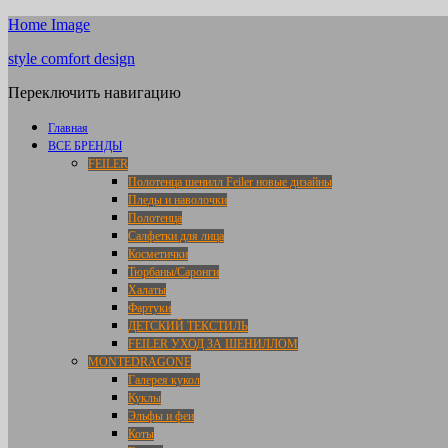
Home Image
style comfort design
Переключить навигацию
Главная
ВСЕ БРЕНДЫ
FEILER
Полотенца шенилл Feiler новые дизайны
Пледы и наволочки
Полотенца
Салфетки для лица
Косметички
Тюрбаны/Саронги
Халаты
Фартуки
ДЕТСКИЙ ТЕКСТИЛЬ
FEILER УХОД ЗА ШЕНИЛЛОМ
MONTEDRAGONE
Галерея кукол
Куклы
Эльфы и феи
Коты