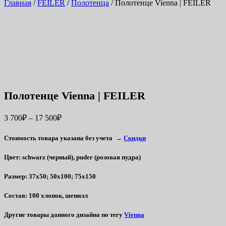
Главная
/
FEILER
/
Полотенца
/ Полотенце Vienna | FEILER
Полотенце Vienna | FEILER
3 700
₽
–
17 500
₽
Стоимость товара указана без учета
→
Скидки
Цвет
: schwarz (черный), puder (розовая пудра)
Размер
: 37х50; 50х100; 75х150
Состав
: 100 хлопок, шенилл
Другие товары данного дизайна по тегу
Vienna