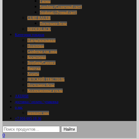
Гномы
Sunshine (Солнечный свет)
Stralunati (Лунный свет)
CURT BAUER
Постельное белье
BIEDERLACK
Категории товаров
Пледы/покрывала
Полотенца
Салфетки для лица
Косметички
Тюрбаны/Саронги
Фартуки
Халаты
ДЕТСКИЙ ТЕКСТИЛЬ
Постельное белье
Коллекционные куклы
АКЦИИ
доставка / оплата / упаковка
о нас
напишите нам
+7 916 695 18 36
0