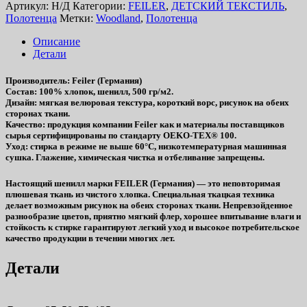
Артикул:
Н/Д
Категории:
FEILER
,
ДЕТСКИЙ ТЕКСТИЛЬ
,
Полотенца
Метки:
Woodland
,
Полотенца
Описание
Детали
Производитель
: Feiler (Германия)
Состав
: 100% хлопок, шенилл, 500 гр/м2.
Дизайн
: мягкая велюровая текстура, короткий ворс, рисунок на обеих
сторонах ткани.
Качество
: продукция компании Feiler как и материалы поставщиков
сырья сертифицированы по стандарту OEKO-TEX® 100.
Уход
: стирка в режиме не выше 60°C, низкотемпературная машинная
сушка. Глажение, химическая чистка и отбеливание запрещены.
Настоящий шенилл марки FEILER (Германия) — это неповторимая
плюшевая ткань из чистого хлопка. Специальная ткацкая техника
делает возможным рисунок на обеих сторонах ткани. Непревзойденное
разнообразие цветов, приятно мягкий флер, хорошее впитывание влаги и
стойкость к стирке гарантируют легкий уход и высокое потребительское
качество продукции в течении многих лет.
Детали