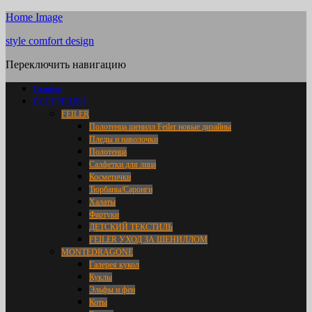
Home Image
style comfort design
Переключить навигацию
Главная
ВСЕ БРЕНДЫ
FEILER
Полотенца шенилл Feiler новые дизайны
Пледы и наволочки
Полотенца
Салфетки для лица
Косметички
Тюрбаны/Саронги
Халаты
Фартуки
ДЕТСКИЙ ТЕКСТИЛЬ
FEILER УХОД ЗА ШЕНИЛЛОМ
MONTEDRAGONE
Галерея кукол
Куклы
Эльфы и феи
Коты