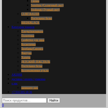
Гномы
Sunshine (Солнечный свет)
Stralunati (Лунный свет)
CURT BAUER
Постельное белье
BIEDERLACK
Категории товаров
Пледы/покрывала
Полотенца
Салфетки для лица
Косметички
Тюрбаны/Саронги
Фартуки
Халаты
ДЕТСКИЙ ТЕКСТИЛЬ
Постельное белье
Коллекционные куклы
АКЦИИ
доставка / оплата / упаковка
о нас
напишите нам
+7 916 695 18 36
0