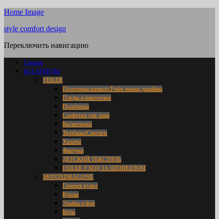
Home Image
style comfort design
Переключить навигацию
Главная
ВСЕ БРЕНДЫ
FEILER
Полотенца шенилл Feiler новые дизайны
Пледы и наволочки
Полотенца
Салфетки для лица
Косметички
Тюрбаны/Саронги
Халаты
Фартуки
ДЕТСКИЙ ТЕКСТИЛЬ
FEILER УХОД ЗА ШЕНИЛЛОМ
MONTEDRAGONE
Галерея кукол
Куклы
Эльфы и феи
Коты