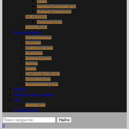
Гномы
Sunshine (Солнечный свет)
Stralunati (Лунный свет)
CURT BAUER
Постельное белье
BIEDERLACK
Категории товаров
Пледы/покрывала
Полотенца
Салфетки для лица
Косметички
Тюрбаны/Саронги
Фартуки
Халаты
ДЕТСКИЙ ТЕКСТИЛЬ
Постельное белье
Коллекционные куклы
АКЦИИ
доставка / оплата / упаковка
о нас
напишите нам
+7 916 695 18 36
0