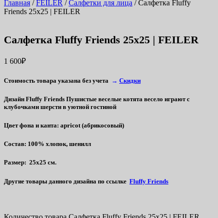
Главная
/
FEILER
/
Салфетки для лица
/ Салфетка Fluffy
Friends 25х25 | FEILER
Салфетка Fluffy Friends 25х25 | FEILER
1 600
₽
Стоимость товара указана без учета
→
Скидки
Дизайн
Fluffy Friends
Пушистые веселые котята весело играют с
клубочками шерсти в уютной гостиной
Цвет фона и канта
: apricot (абрикосовый)
Состав
: 100% хлопок, шенилл
Размер
: 25х25 см.
Другие товары данного дизайна по ссылке
Fluffy Friends
Количество товара Салфетка Fluffy Friends 25х25 | FEILER