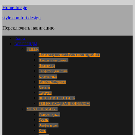
Home Image
style comfort design
Переключить навигацию
Главная
ВСЕ БРЕНДЫ
FEILER
Полотенца шенилл Feiler новые дизайны
Пледы и наволочки
Полотенца
Салфетки для лица
Косметички
Тюрбаны/Саронги
Халаты
Фартуки
ДЕТСКИЙ ТЕКСТИЛЬ
FEILER УХОД ЗА ШЕНИЛЛОМ
MONTEDRAGONE
Галерея кукол
Куклы
Эльфы и феи
Коты