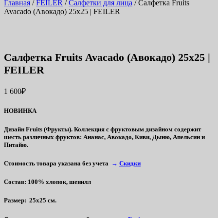
Главная
/
FEILER
/
Салфетки для лица
/ Салфетка Fruits
Avacado (Авокадо) 25х25 | FEILER
Салфетка Fruits Avacado (Авокадо) 25х25 |
FEILER
1 600
₽
НОВИНКА
Дизайн Fruits (Фрукты).
Коллекция
с
фруктовым
дизайном
содержит
шесть
различных
фруктов
:
Ананас
,
А
вокадо
,
Киви
,
Д
ыню
,
Апельсин
и
Питайю
.
Стоимость товара указана без учета
→
Скидки
Состав
: 100% хлопок, шенилл
Размер
: 25х25 см.