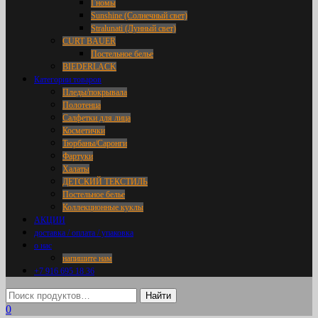
Гномы
Sunshine (Солнечный свет)
Stralunati (Лунный свет)
CURT BAUER
Постельное белье
BIEDERLACK
Категории товаров
Пледы/покрывала
Полотенца
Салфетки для лица
Косметички
Тюрбаны/Саронги
Фартуки
Халаты
ДЕТСКИЙ ТЕКСТИЛЬ
Постельное белье
Коллекционные куклы
АКЦИИ
доставка / оплата / упаковка
о нас
напишите нам
+7 916 695 18 36
0