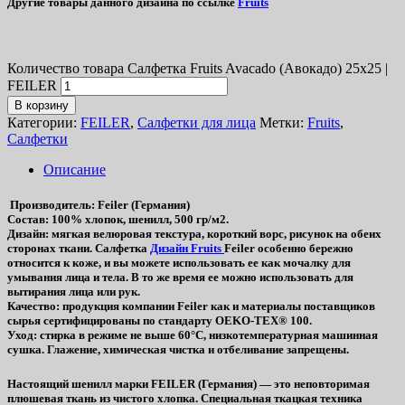
Другие товары данного дизайна по ссылке
Fruits
Количество товара Салфетка Fruits Avacado (Авокадо) 25х25 |
FEILER
В корзину
Категории:
FEILER
,
Салфетки для лица
Метки:
Fruits
,
Салфетки
Описание
Производитель
: Feiler (Германия)
Состав
: 100% хлопок, шенилл, 500 гр/м2.
Дизайн
: мягкая велюровая текстура, короткий ворс, рисунок на обеих
сторонах ткани. Салфетка
Дизайн Fruits
Feiler особенно бережно
относится к коже, и вы можете использовать ее как мочалку для
умывания лица и тела. В то же время ее можно использовать для
вытирания лица или рук.
Качество
: продукция компании Feiler как и материалы поставщиков
сырья сертифицированы по стандарту OEKO-TEX® 100.
Уход
: стирка в режиме не выше 60°C, низкотемпературная машинная
сушка. Глажение, химическая чистка и отбеливание запрещены.
Настоящий шенилл марки FEILER (Германия) — это неповторимая
плюшевая ткань из чистого хлопка. Специальная ткацкая техника