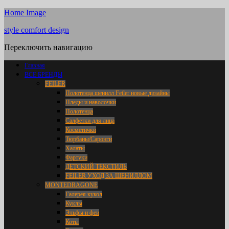
Home Image
style comfort design
Переключить навигацию
Главная
ВСЕ БРЕНДЫ
FEILER
Полотенца шенилл Feiler новые дизайны
Пледы и наволочки
Полотенца
Салфетки для лица
Косметички
Тюрбаны/Саронги
Халаты
Фартуки
ДЕТСКИЙ ТЕКСТИЛЬ
FEILER УХОД ЗА ШЕНИЛЛОМ
MONTEDRAGONE
Галерея кукол
Куклы
Эльфы и феи
Коты