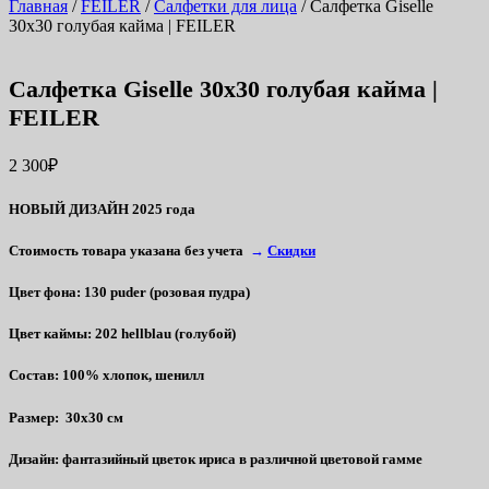
Главная
/
FEILER
/
Салфетки для лица
/ Салфетка Giselle
30х30 голубая кайма | FEILER
Салфетка Giselle 30х30 голубая кайма |
FEILER
2 300
₽
НОВЫЙ ДИЗАЙН 2025 года
Стоимость товара указана без учета
→
Скидки
Цвет фона
:
130 puder (розовая пудра)
Цвет каймы
: 202 hellblau (голубой)
Состав
: 100% хлопок, шенилл
Размер
: 30х30 см
Дизайн
: фантазийный цветок ириса в различной цветовой гамме