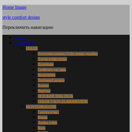
Home Image
style comfort design
Переключить навигацию
Главная
ВСЕ БРЕНДЫ
FEILER
Полотенца шенилл Feiler новые дизайны
Пледы и наволочки
Полотенца
Салфетки для лица
Косметички
Тюрбаны/Саронги
Халаты
Фартуки
ДЕТСКИЙ ТЕКСТИЛЬ
FEILER УХОД ЗА ШЕНИЛЛОМ
MONTEDRAGONE
Галерея кукол
Куклы
Эльфы и феи
Коты