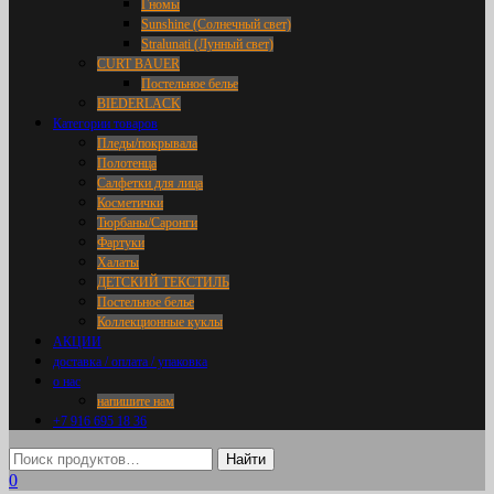
Гномы
Sunshine (Солнечный свет)
Stralunati (Лунный свет)
CURT BAUER
Постельное белье
BIEDERLACK
Категории товаров
Пледы/покрывала
Полотенца
Салфетки для лица
Косметички
Тюрбаны/Саронги
Фартуки
Халаты
ДЕТСКИЙ ТЕКСТИЛЬ
Постельное белье
Коллекционные куклы
АКЦИИ
доставка / оплата / упаковка
о нас
напишите нам
+7 916 695 18 36
0