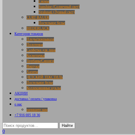
Гномы
Sunshine (Солнечный свет)
Stralunati (Лунный свет)
CURT BAUER
Постельное белье
BIEDERLACK
Категории товаров
Пледы/покрывала
Полотенца
Салфетки для лица
Косметички
Тюрбаны/Саронги
Фартуки
Халаты
ДЕТСКИЙ ТЕКСТИЛЬ
Постельное белье
Коллекционные куклы
АКЦИИ
доставка / оплата / упаковка
о нас
напишите нам
+7 916 695 18 36
0