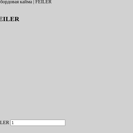
0 бордовая кайма | FEILER
 FEILER
EILER