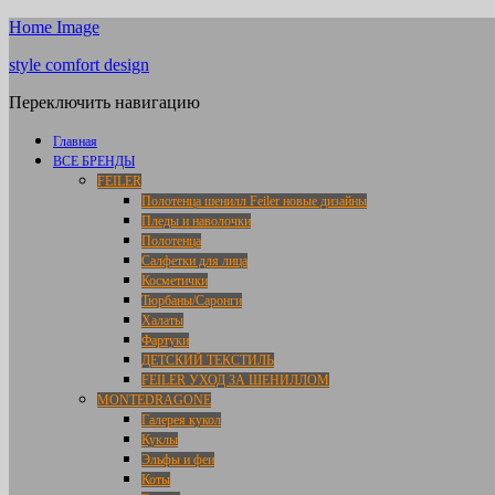
Home Image
style comfort design
Переключить навигацию
Главная
ВСЕ БРЕНДЫ
FEILER
Полотенца шенилл Feiler новые дизайны
Пледы и наволочки
Полотенца
Салфетки для лица
Косметички
Тюрбаны/Саронги
Халаты
Фартуки
ДЕТСКИЙ ТЕКСТИЛЬ
FEILER УХОД ЗА ШЕНИЛЛОМ
MONTEDRAGONE
Галерея кукол
Куклы
Эльфы и феи
Коты