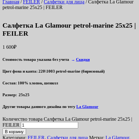
Главная
/
FEILER
/
Салфетки для лица
/ Салфетка La Glamour
petrol-marine 25х25 | FEILER
Салфетка La Glamour petrol-marine 25х25 |
FEILER
1 600
₽
Стоимость товара указана без учета
→
Скидки
Цвет фона и канта
: 220\1003 petrol-marine (бирюзовый)
Состав
: 100% хлопок, шенилл
Размер
: 25х25
Другие товары данного дизайна по тегу
La Glamour
Количество товара Салфетка La Glamour petrol-marine 25х25 |
FEILER
В корзину
Категории:
FEILER
,
Салфетки для лица
Метки:
La Glamour
,