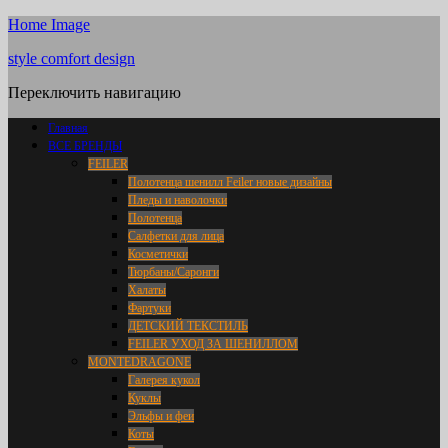
Home Image
style comfort design
Переключить навигацию
Главная
ВСЕ БРЕНДЫ
FEILER
Полотенца шенилл Feiler новые дизайны
Пледы и наволочки
Полотенца
Салфетки для лица
Косметички
Тюрбаны/Саронги
Халаты
Фартуки
ДЕТСКИЙ ТЕКСТИЛЬ
FEILER УХОД ЗА ШЕНИЛЛОМ
MONTEDRAGONE
Галерея кукол
Куклы
Эльфы и феи
Коты