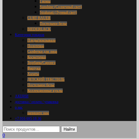
Гномы
Sunshine (Солнечный свет)
Stralunati (Лунный свет)
CURT BAUER
Постельное белье
BIEDERLACK
Категории товаров
Пледы/покрывала
Полотенца
Салфетки для лица
Косметички
Тюрбаны/Саронги
Фартуки
Халаты
ДЕТСКИЙ ТЕКСТИЛЬ
Постельное белье
Коллекционные куклы
АКЦИИ
доставка / оплата / упаковка
о нас
напишите нам
+7 916 695 18 36
0