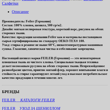
Салфетки
Описание
Производитель
: Feiler (Германия)
Состав
: 100% хлопок, шенилл, 500 гр/м2.
Дизайн
: мягкая велюровая текстура, короткий ворс, рисунок на обеих
сторонах ткани.
Качество
: продукция компании Feiler как и материалы поставщиков
сырья сертифицированы по стандарту OEKO-TEX® 100.
Уход
: стирка в режиме не выше 60°C, низкотемпературная машинная
сушка. Глажение, химическая чистка и отбеливание запрещены.
Настоящий шенилл марки FEILER (Германия) — это неповторимая
плюшевая ткань из чистого хлопка. Специальная ткацкая техника
делает возможным русунок на обеих сторонах ткани. Непревзойденное
разнообразие цветов, приятно мягкий флер, хорошее впитывание влаги и
стойкость к стирке гарантируют легкий уход и высокое потребительское
качество продукции в течении многих лет.
БРЕНДЫ
FEILER
КАТАЛОГИ FEILER
FEILER
УХОД ЗА ШЕНИЛЛОМ