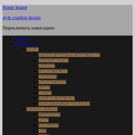
Home Image
style comfort design
Переключить навигацию
Главная
ВСЕ БРЕНДЫ
FEILER
Полотенца шенилл Feiler новые дизайны
Пледы и наволочки
Полотенца
Салфетки для лица
Косметички
Тюрбаны/Саронги
Халаты
Фартуки
ДЕТСКИЙ ТЕКСТИЛЬ
FEILER УХОД ЗА ШЕНИЛЛОМ
MONTEDRAGONE
Галерея кукол
Куклы
Эльфы и феи
Коты