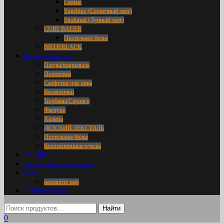
Гномы
Sunshine (Солнечный свет)
Stralunati (Лунный свет)
CURT BAUER
Постельное белье
BIEDERLACK
Категории товаров
Пледы/покрывала
Полотенца
Салфетки для лица
Косметички
Тюрбаны/Саронги
Фартуки
Халаты
ДЕТСКИЙ ТЕКСТИЛЬ
Постельное белье
Коллекционные куклы
АКЦИИ
доставка / оплата / упаковка
о нас
напишите нам
+7 916 695 18 36
0