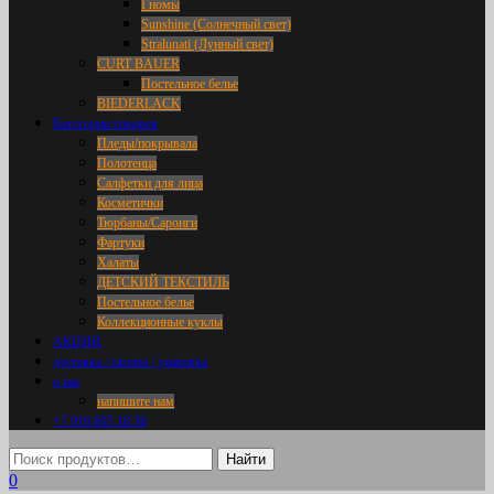
Гномы
Sunshine (Солнечный свет)
Stralunati (Лунный свет)
CURT BAUER
Постельное белье
BIEDERLACK
Категории товаров
Пледы/покрывала
Полотенца
Салфетки для лица
Косметички
Тюрбаны/Саронги
Фартуки
Халаты
ДЕТСКИЙ ТЕКСТИЛЬ
Постельное белье
Коллекционные куклы
АКЦИИ
доставка / оплата / упаковка
о нас
напишите нам
+7 916 695 18 36
0