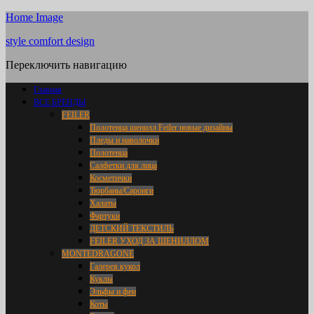
Home Image
style comfort design
Переключить навигацию
Главная
ВСЕ БРЕНДЫ
FEILER
Полотенца шенилл Feiler новые дизайны
Пледы и наволочки
Полотенца
Салфетки для лица
Косметички
Тюрбаны/Саронги
Халаты
Фартуки
ДЕТСКИЙ ТЕКСТИЛЬ
FEILER УХОД ЗА ШЕНИЛЛОМ
MONTEDRAGONE
Галерея кукол
Куклы
Эльфы и феи
Коты