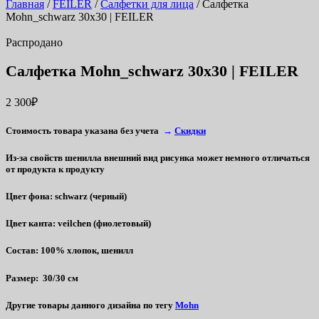
Главная
/
FEILER
/
Салфетки для лица
/ Салфетка
Mohn_schwarz 30х30 | FEILER
Распродано
Салфетка Mohn_schwarz 30х30 | FEILER
2 300
₽
Стоимость товара указана без учета
→
Скидки
Из-за свойств шенилла внешний вид рисунка может немного отличаться
от продукта к продукту
Цвет фона:
schwarz (черный)
Цвет канта:
veilchen (фиолетовый)
Состав:
100% хлопок, шенилл
Размер:
30/30 см
Другие товары данного дизайна по тегу
Mohn