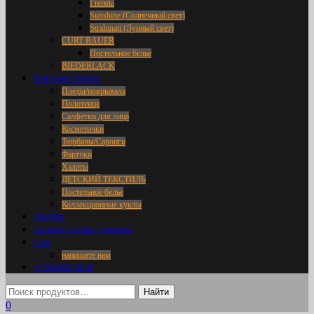
Гномы
Sunshine (Солнечный свет)
Stralunati (Лунный свет)
CURT BAUER
Постельное белье
BIEDERLACK
Категории товаров
Пледы/покрывала
Полотенца
Салфетки для лица
Косметички
Тюрбаны/Саронги
Фартуки
Халаты
ДЕТСКИЙ ТЕКСТИЛЬ
Постельное белье
Коллекционные куклы
АКЦИИ
доставка / оплата / упаковка
о нас
напишите нам
+7 916 695 18 36
0