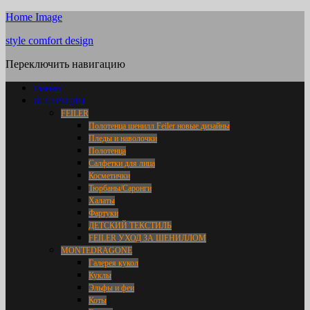
Home Image
style comfort design
Переключить навигацию
Главная
ВСЕ БРЕНДЫ
FEILER
Полотенца шенилл Feiler новые дизайны
Пледы и наволочки
Полотенца
Салфетки для лица
Косметички
Тюрбаны/Саронги
Халаты
Фартуки
ДЕТСКИЙ ТЕКСТИЛЬ
FEILER УХОД ЗА ШЕНИЛЛОМ
MONTEDRAGONE
Галерея кукол
Куклы
Эльфы и феи
Коты